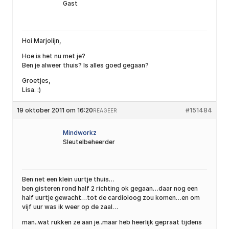
Gast
Hoi Marjolijn,
Hoe is het nu met je?
Ben je alweer thuis? Is alles goed gegaan?
Groetjes,
Lisa. :)
19 oktober 2011 om 16:20
#151484
REAGEER
Mindworkz
Sleutelbeheerder
Ben net een klein uurtje thuis…
ben gisteren rond half 2 richting ok gegaan…daar nog een
half uurtje gewacht…tot de cardioloog zou komen…en om
vijf uur was ik weer op de zaal…
man..wat rukken ze aan je..maar heb heerlijk gepraat tijdens