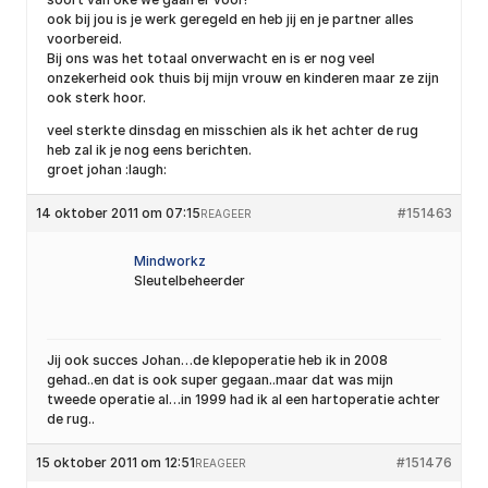
ook bij jou is je werk geregeld en heb jij en je partner alles
voorbereid.
Bij ons was het totaal onverwacht en is er nog veel
onzekerheid ook thuis bij mijn vrouw en kinderen maar ze zijn
ook sterk hoor.
veel sterkte dinsdag en misschien als ik het achter de rug
heb zal ik je nog eens berichten.
groet johan :laugh:
14 oktober 2011 om 07:15
#151463
REAGEER
Mindworkz
Sleutelbeheerder
Jij ook succes Johan…de klepoperatie heb ik in 2008
gehad..en dat is ook super gegaan..maar dat was mijn
tweede operatie al…in 1999 had ik al een hartoperatie achter
de rug..
15 oktober 2011 om 12:51
#151476
REAGEER