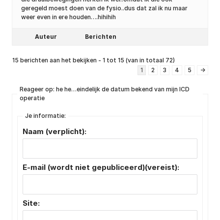
geregeld moest doen van de fysio..dus dat zal ik nu maar
weer even in ere houden….hihihih
Auteur
Berichten
15 berichten aan het bekijken - 1 tot 15 (van in totaal 72)
1
2
3
4
5
→
Reageer op: he he…eindelijk de datum bekend van mijn ICD
operatie
Je informatie:
Naam (verplicht):
E-mail (wordt niet gepubliceerd)(vereist):
Site: