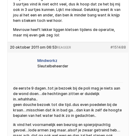
3 uurtjes vind ik niet echt veel, dus ik hoop dat ze het bij mij
ook in 3 uurtjes kunnen. Lijkt me ideaal. Gelukkig weet ik van
jou al het een en ander, dan ben ik minder bang want ik knijp
hem stiekem toch wel hoor.
Mevrouw heeft lekker liggen kletsen tijdens de operatie,
maar mij even gek zeg :lol:
20 oktober 2011 om 06:53
#151488
REAGEER
Mindworkz
Sleutelbeheerder
de eerste 9 dagen..tot je bezoek bij de poli mag je niets aan
de wond doen…de hechtingen zitten er duidelijk
in..whahhaha..
geen douche bezoek tot die tijd..dus even poedelen bij de
kraan…misschien dat ik in bad ga…dan kan ik zelf de hoogte
bepalen van het water had ik zo in gedachten..
ik vind het voornamelijk een beursig en spierpijnachtig
gevoel…lode armen zeg maar..alsof je zwaar getraind heb…
maar ach..dat ga ook wel weg en dan zal het slapen ook