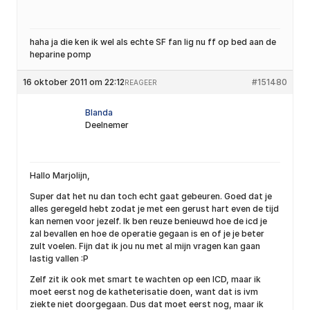
haha ja die ken ik wel als echte SF fan lig nu ff op bed aan de
heparine pomp
16 oktober 2011 om 22:12
#151480
REAGEER
Blanda
Deelnemer
Hallo Marjolijn,
Super dat het nu dan toch echt gaat gebeuren. Goed dat je
alles geregeld hebt zodat je met een gerust hart even de tijd
kan nemen voor jezelf. Ik ben reuze benieuwd hoe de icd je
zal bevallen en hoe de operatie gegaan is en of je je beter
zult voelen. Fijn dat ik jou nu met al mijn vragen kan gaan
lastig vallen :P
Zelf zit ik ook met smart te wachten op een ICD, maar ik
moet eerst nog de katheterisatie doen, want dat is ivm
ziekte niet doorgegaan. Dus dat moet eerst nog, maar ik