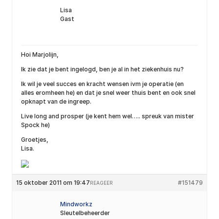
Lisa
Gast
Hoi Marjolijn,
Ik zie dat je bent ingelogd, ben je al in het ziekenhuis nu?
Ik wil je veel succes en kracht wensen ivm je operatie (en
alles eromheen he) en dat je snel weer thuis bent en ook snel
opknapt van de ingreep.
Live long and prosper (je kent hem wel….. spreuk van mister
Spock he)
Groetjes,
Lisa.
15 oktober 2011 om 19:47
#151479
REAGEER
Mindworkz
Sleutelbeheerder