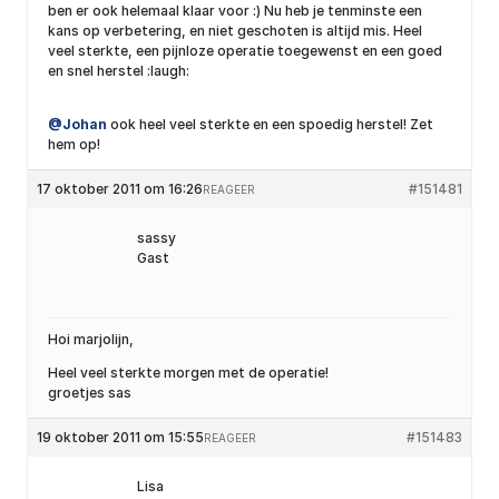
ben er ook helemaal klaar voor :) Nu heb je tenminste een
kans op verbetering, en niet geschoten is altijd mis. Heel
veel sterkte, een pijnloze operatie toegewenst en een goed
en snel herstel :laugh:
@Johan
ook heel veel sterkte en een spoedig herstel! Zet
hem op!
17 oktober 2011 om 16:26
#151481
REAGEER
sassy
Gast
Hoi marjolijn,
Heel veel sterkte morgen met de operatie!
groetjes sas
19 oktober 2011 om 15:55
#151483
REAGEER
Lisa