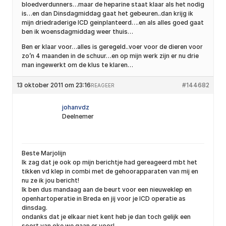
bloedverdunners…maar de heparine staat klaar als het nodig
is…en dan Dinsdagmiddag gaat het gebeuren..dan krijg ik
mijn driedraderige ICD geinplanteerd….en als alles goed gaat
ben ik woensdagmiddag weer thuis…
Ben er klaar voor…alles is geregeld..voer voor de dieren voor
zo’n 4 maanden in de schuur…en op mijn werk zijn er nu drie
man ingewerkt om de klus te klaren…
13 oktober 2011 om 23:16
#144682
REAGEER
johanvdz
Deelnemer
Beste Marjolijn
Ik zag dat je ook op mijn berichtje had gereageerd mbt het
tikken vd klep in combi met de gehoorapparaten van mij en
nu ze ik jou bericht!
Ik ben dus mandaag aan de beurt voor een nieuweklep en
openhartoperatie in Breda en jij voor je ICD operatie as
dinsdag.
ondanks dat je elkaar niet kent heb je dan toch gelijk een
soort van oke we gaan er voor!