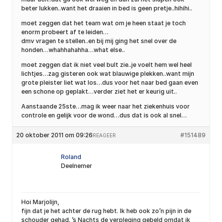
beter lukken..want het draaien in bed is geen pretje..hihihi..
moet zeggen dat het team wat om je heen staat je toch
enorm probeert af te leiden…
dmv vragen te stellen..en bij mij ging het snel over de
honden…whahhahahha…what else..
moet zeggen dat ik niet veel bult zie..je voelt hem wel heel
lichtjes…zag gisteren ook wat blauwige plekken..want mijn
grote pleister liet wat los…dus voor het naar bed gaan even
een schone op geplakt…verder ziet het er keurig uit..
Aanstaande 25ste…mag ik weer naar het ziekenhuis voor
controle en gelijk voor de wond…dus dat is ook al snel…
20 oktober 2011 om 09:26
#151489
REAGEER
Roland
Deelnemer
Hoi Marjolijn,
fijn dat je het achter de rug hebt. Ik heb ook zo’n pijn in de
schouder gehad. ’s Nachts de verpleging gebeld omdat ik