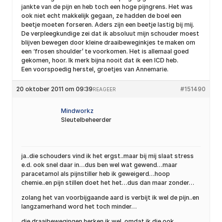
jankte van de pijn en heb toch een hoge pijngrens. Het was
ook niet echt makkelijk gegaan, ze hadden de boel een
beetje moeten forseren. Aders zijn een beetje lastig bij mij.
De verpleegkundige zei dat ik absoluut mijn schouder moest
blijven bewegen door kleine draaibeweginkjes te maken om
een ‘frosen shoulder’ te voorkomen. Het is allemaal goed
gekomen, hoor. Ik merk bijna nooit dat ik een ICD heb.
Een voorspoedig herstel, groetjes van Annemarie.
20 oktober 2011 om 09:39
#151490
REAGEER
Mindworkz
Sleutelbeheerder
ja..die schouders vind ik het ergst..maar bij mij slaat stress
e.d. ook snel daar in…dus ben wel wat gewend…maar
paracetamol als pijnstiller heb ik geweigerd…hoop
chemie..en pijn stillen doet het het…dus dan maar zonder…
zolang het van voorbijgaande aard is verbijt ik wel de pijn..en
langzamerhand word het toch minder…
die draaibewegingen herken ik wel..omdat ik die ook