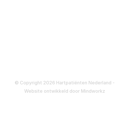
ICD
Katheteriseren
Dotteren
Informatie en beleid
Colofon
Disclaimer
Privacy- en Cookiebeleid
© Copyright 2026 Hartpatiënten Nederland -
Website ontwikkeld door
Mindworkz