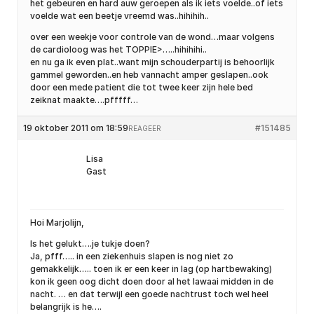
het gebeuren en hard auw geroepen als ik iets voelde..of iets
voelde wat een beetje vreemd was..hihihih..
over een weekje voor controle van de wond…maar volgens
de cardioloog was het TOPPIE>…..hihihihi..
en nu ga ik even plat..want mijn schouderpartij is behoorlijk
gammel geworden..en heb vannacht amper geslapen..ook
door een mede patient die tot twee keer zijn hele bed
zeiknat maakte….pfffff…
19 oktober 2011 om 18:59
#151485
REAGEER
Lisa
Gast
Hoi Marjolijn,
Is het gelukt….je tukje doen?
Ja, pfff….. in een ziekenhuis slapen is nog niet zo
gemakkelijk….. toen ik er een keer in lag (op hartbewaking)
kon ik geen oog dicht doen door al het lawaai midden in de
nacht. … en dat terwijl een goede nachtrust toch wel heel
belangrijk is he….