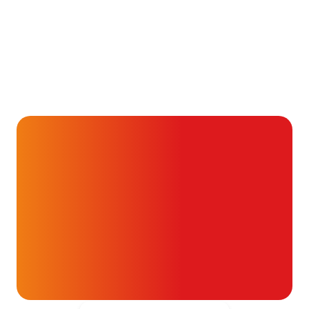
Aandoening, Behandeling, Gezondheid & Aandoeningen, 
Je kunt vaak veel meer
dan je denkt
16 juli 2026
Alvast ontzettend bedankt!
Help mee en doneer
ouw donatie kunnen we 1,7 miljoen
t- en vaatpatiënten onafhankelijk
blijven ondersteunen.