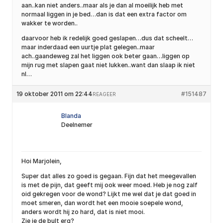
aan..kan niet anders..maar als je dan al moeilijk heb met
normaal liggen in je bed…dan is dat een extra factor om
wakker te worden..
daarvoor heb ik redelijk goed geslapen…dus dat scheelt…
maar inderdaad een uurtje plat gelegen..maar
ach..gaandeweg zal het liggen ook beter gaan…liggen op
mijn rug met slapen gaat niet lukken..want dan slaap ik niet
nl…
19 oktober 2011 om 22:44
#151487
REAGEER
Blanda
Deelnemer
Hoi Marjolein,
Super dat alles zo goed is gegaan. Fijn dat het meegevallen
is met de pijn, dat geeft mij ook weer moed. Heb je nog zalf
oid gekregen voor de wond? Lijkt me wel dat je dat goed in
moet smeren, dan wordt het een mooie soepele wond,
anders wordt hij zo hard, dat is niet mooi.
Zie je de bult erg?