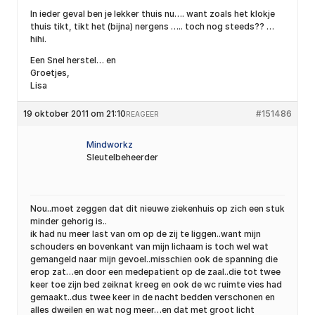
In ieder geval ben je lekker thuis nu…. want zoals het klokje
thuis tikt, tikt het (bijna) nergens ….. toch nog steeds?? …
hihi.
Een Snel herstel… en
Groetjes,
Lisa
19 oktober 2011 om 21:10
#151486
REAGEER
Mindworkz
Sleutelbeheerder
Nou..moet zeggen dat dit nieuwe ziekenhuis op zich een stuk
minder gehorig is..
ik had nu meer last van om op de zij te liggen..want mijn
schouders en bovenkant van mijn lichaam is toch wel wat
gemangeld naar mijn gevoel..misschien ook de spanning die
erop zat…en door een medepatient op de zaal..die tot twee
keer toe zijn bed zeiknat kreeg en ook de wc ruimte vies had
gemaakt..dus twee keer in de nacht bedden verschonen en
alles dweilen en wat nog meer…en dat met groot licht