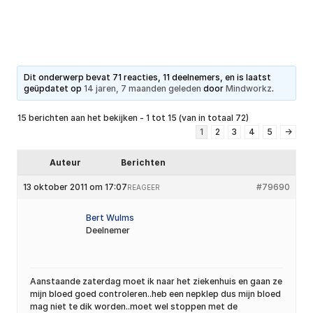
Dit onderwerp bevat 71 reacties, 11 deelnemers, en is laatst
geüpdatet op
14 jaren, 7 maanden geleden
door
Mindworkz
.
15 berichten aan het bekijken - 1 tot 15 (van in totaal 72)
1
2
3
4
5
→
Auteur
Berichten
13 oktober 2011 om 17:07
#79690
REAGEER
Bert Wulms
Deelnemer
Aanstaande zaterdag moet ik naar het ziekenhuis en gaan ze
mijn bloed goed controleren..heb een nepklep dus mijn bloed
mag niet te dik worden..moet wel stoppen met de