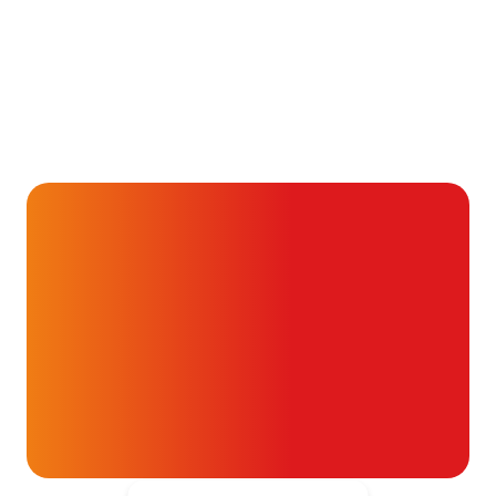
Aandoening, Behandeling, Gezondheid & Aandoeningen, 
Je kunt vaak veel meer
dan je denkt
16 juli 2026
Alvast ontzettend bedankt!
Help mee en doneer
ouw donatie kunnen we 1,7 miljoen
t- en vaatpatiënten onafhankelijk
blijven ondersteunen.