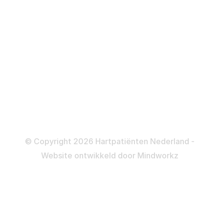
ICD
Katheteriseren
Dotteren
Informatie en beleid
Colofon
Disclaimer
Privacy- en Cookiebeleid
© Copyright 2026 Hartpatiënten Nederland -
Website ontwikkeld door
Mindworkz