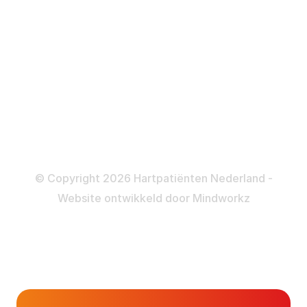
ICD
Katheteriseren
Dotteren
Informatie en beleid
Colofon
Disclaimer
Privacy- en Cookiebeleid
© Copyright 2026 Hartpatiënten Nederland -
Website ontwikkeld door
Mindworkz