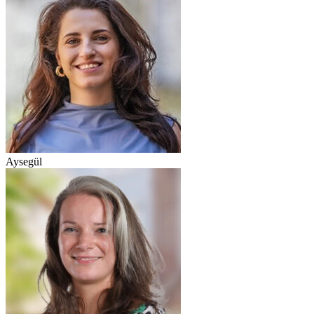
Aysegül