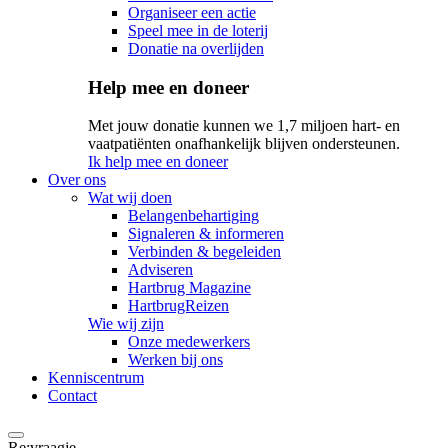
Organiseer een actie
Speel mee in de loterij
Donatie na overlijden
Help mee en doneer
Met jouw donatie kunnen we 1,7 miljoen hart- en
vaatpatiënten onafhankelijk blijven ondersteunen.
Ik help mee en doneer
Over ons
Wat wij doen
Belangenbehartiging
Signaleren & informeren
Verbinden & begeleiden
Adviseren
Hartbrug Magazine
HartbrugReizen
Wie wij zijn
Onze medewerkers
Werken bij ons
Kenniscentrum
Contact
Re:vraagje