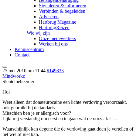
Belangenbehartiging
Signaleren & informeren
Verbinden & begeleiden
Adviseren
Hartbrug Magazine
HartbrugReizen
Wie wij zijn
Onze medewerkers
Werken bij ons
Kenniscentrum
Contact
25 mei 2010 om 11:44
#149833
Mindworkz
Sleutelbeheerder
Hoi
Weet alleen dat donateurocaine een lichte verdoving veroorzaakt,
ook gebruikt bij de tandarts.
Misschien ben je er allergisch voor?
Lijkt mij verstandig om eerst na te gaan wat de oorzaak is…
Waarschijnlijk kan degene die de verdoving gaat doen je vertellen of
het wel of niet kan.