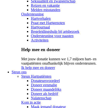
Seksualiteit en zwangerschap
Reizen en vakantie
Melden misstanden
Ondersteuning
Hartverhalen
Praat met Hartgenoten
Hartjournaal
Begeleidingshulp bij artsbezoek
Ondersteuning voor naasten
Activiteiten
Help mee en doneer
Met jouw donatie kunnen we 1,7 miljoen hart- en
vaatpatiënten onafhankelijk blijven ondersteunen.
Ik help mee en doneer
Steun ons
Steun Hartpatiënten
Donateursvoordeel
Doneer eenmalig
Doneer maandelijks
Doneer als bedrijf
Nalatenschap
Kom in actie
Maak iemand donateur