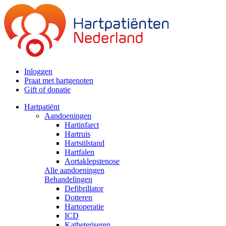
Inloggen
Praat met hartgenoten
Gift of donatie
Hartpatiënt
Aandoeningen
Hartinfarct
Hartruis
Hartstilstand
Hartfalen
Aortaklepstenose
Alle aandoeningen
Behandelingen
Defibrillator
Dotteren
Hartoperatie
ICD
Katheteriseren