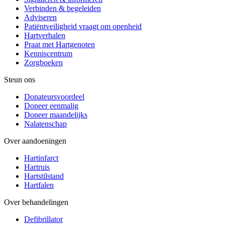
Verbinden & begeleiden
Adviseren
Patiëntveiligheid vraagt om openheid
Hartverhalen
Praat met Hartgenoten
Kenniscentrum
Zorgboeken
Steun ons
Donateursvoordeel
Doneer eenmalig
Doneer maandelijks
Nalatenschap
Over aandoeningen
Hartinfarct
Hartruis
Hartstilstand
Hartfalen
Over behandelingen
Defibrillator