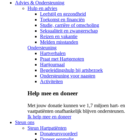
Advies & Ondersteuning
Hulp en advies
Leefstijl en gezondheid
Toekomst en financiën
Studie, carrière of omscholing
Seksualiteit en zwangerschap
Reizen en vakantie
Melden misstanden
Ondersteuning
Hartverhalen
Praat met Hartgenoten
Hartjournaal
Begeleidingshulp bij artsbezoek
Ondersteuning voor naasten
Activiteiten
Help mee en doneer
Met jouw donatie kunnen we 1,7 miljoen hart- en
vaatpatiënten onafhankelijk blijven ondersteunen.
Ik help mee en doneer
Steun ons
Steun Hartpatiënten
Donateursvoordeel
Doneer eenmalig