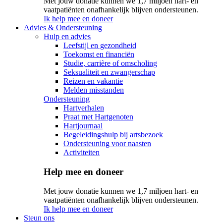
Met jouw donatie kunnen we 1,7 miljoen hart- en
vaatpatiënten onafhankelijk blijven ondersteunen.
Ik help mee en doneer
Advies & Ondersteuning
Hulp en advies
Leefstijl en gezondheid
Toekomst en financiën
Studie, carrière of omscholing
Seksualiteit en zwangerschap
Reizen en vakantie
Melden misstanden
Ondersteuning
Hartverhalen
Praat met Hartgenoten
Hartjournaal
Begeleidingshulp bij artsbezoek
Ondersteuning voor naasten
Activiteiten
Help mee en doneer
Met jouw donatie kunnen we 1,7 miljoen hart- en
vaatpatiënten onafhankelijk blijven ondersteunen.
Ik help mee en doneer
Steun ons