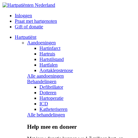
Inloggen
Praat met hartgenoten
Gift of donatie
Hartpatiënt
Aandoeningen
Hartinfarct
Hartruis
Hartstilstand
Hartfalen
Aortaklepstenose
Alle aandoeningen
Behandelingen
Defibrillator
Dotteren
Hartoperatie
ICD
Katheteriseren
Alle behandelingen
Help mee en doneer