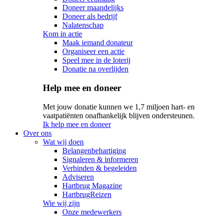
Doneer maandelijks
Doneer als bedrijf
Nalatenschap
Kom in actie
Maak iemand donateur
Organiseer een actie
Speel mee in de loterij
Donatie na overlijden
Help mee en doneer
Met jouw donatie kunnen we 1,7 miljoen hart- en
vaatpatiënten onafhankelijk blijven ondersteunen.
Ik help mee en doneer
Over ons
Wat wij doen
Belangenbehartiging
Signaleren & informeren
Verbinden & begeleiden
Adviseren
Hartbrug Magazine
HartbrugReizen
Wie wij zijn
Onze medewerkers