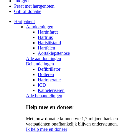
Inloggen
Praat met hartgenoten
Gift of donatie
Hartpatiënt
Aandoeningen
Hartinfarct
Hartruis
Hartstilstand
Hartfalen
Aortaklepstenose
Alle aandoeningen
Behandelingen
Defibrillator
Dotteren
Hartoperatie
ICD
Katheteriseren
Alle behandelingen
Help mee en doneer
Met jouw donatie kunnen we 1,7 miljoen hart- en
vaatpatiënten onafhankelijk blijven ondersteunen.
Ik help mee en doneer