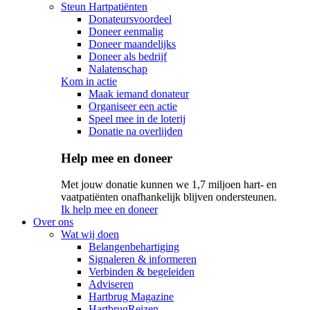
Steun Hartpatiënten
Donateursvoordeel
Doneer eenmalig
Doneer maandelijks
Doneer als bedrijf
Nalatenschap
Kom in actie
Maak iemand donateur
Organiseer een actie
Speel mee in de loterij
Donatie na overlijden
Help mee en doneer
Met jouw donatie kunnen we 1,7 miljoen hart- en
vaatpatiënten onafhankelijk blijven ondersteunen.
Ik help mee en doneer
Over ons
Wat wij doen
Belangenbehartiging
Signaleren & informeren
Verbinden & begeleiden
Adviseren
Hartbrug Magazine
HartbrugReizen