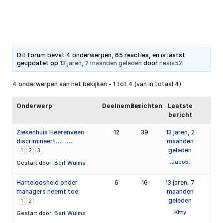
Dit forum bevat 4 onderwerpen, 65 reacties, en is laatst
geüpdatet op
13 jaren, 2 maanden geleden
door
nesia52
.
4 onderwerpen aan het bekijken - 1 tot 4 (van in totaal 4)
Onderwerp
Deelnemers
Berichten
Laatste
bericht
Ziekenhuis Heerenveen
12
39
13 jaren, 2
discrimineert……….
maanden
geleden
1
2
3
..Jacob..
Gestart door:
Bert Wulms
Harteloosheid onder
6
16
13 jaren, 7
managers neemt toe
maanden
geleden
1
2
Kitty
Gestart door:
Bert Wulms