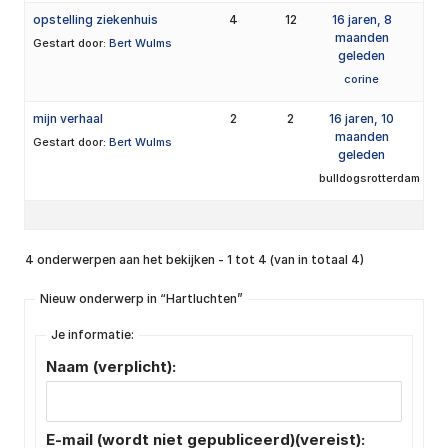
opstelling ziekenhuis
4
12
16 jaren, 8
maanden
Gestart door:
Bert Wulms
geleden
corine
mijn verhaal
2
2
16 jaren, 10
maanden
Gestart door:
Bert Wulms
geleden
bulldogsrotterdam
4 onderwerpen aan het bekijken - 1 tot 4 (van in totaal 4)
Nieuw onderwerp in “Hartluchten”
Je informatie:
Naam (verplicht):
E-mail (wordt niet gepubliceerd)(vereist):