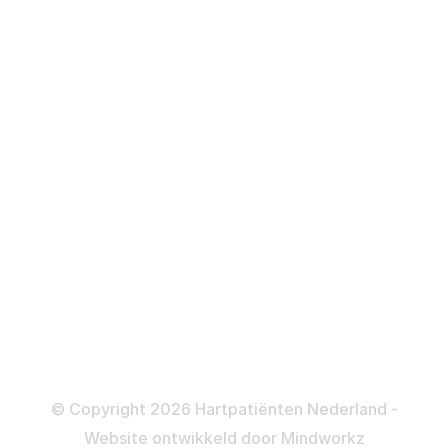
Hartfalen
Over behandelingen
Defibrillator
ICD
Katheteriseren
Dotteren
Informatie en beleid
Colofon
Disclaimer
Privacy- en Cookiebeleid
© Copyright 2026 Hartpatiënten Nederland -
Website ontwikkeld door
Mindworkz