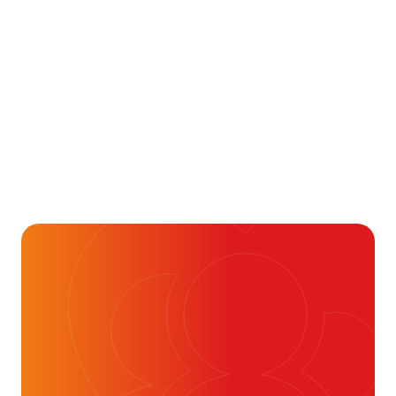
bloedverdunners tijdens
operaties beter?
17 juli 2026
Aandoening, Behandeling, Gezondheid & Aandoeningen, 
Je kunt vaak veel meer
dan je denkt
16 juli 2026
Alvast ontzettend bedankt!
Help mee en doneer
ouw donatie kunnen we 1,7 miljoen
t- en vaatpatiënten onafhankelijk
blijven ondersteunen.