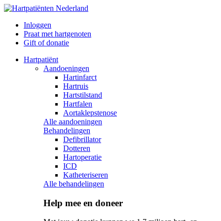
Inloggen
Praat met hartgenoten
Gift of donatie
Hartpatiënt
Aandoeningen
Hartinfarct
Hartruis
Hartstilstand
Hartfalen
Aortaklepstenose
Alle aandoeningen
Behandelingen
Defibrillator
Dotteren
Hartoperatie
ICD
Katheteriseren
Alle behandelingen
Help mee en doneer