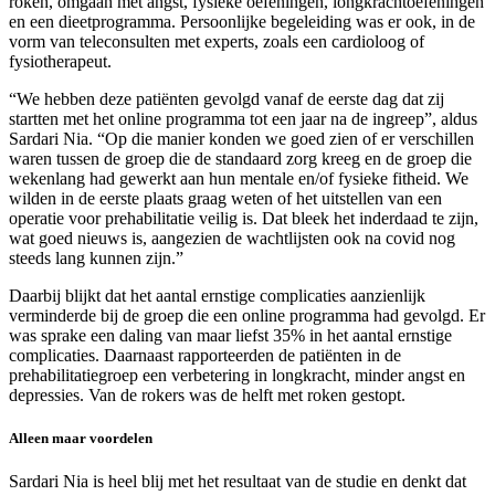
roken, omgaan met angst, fysieke oefeningen, longkrachtoefeningen
en een dieetprogramma. Persoonlijke begeleiding was er ook, in de
vorm van teleconsulten met experts, zoals een cardioloog of
fysiotherapeut.
“We hebben deze patiënten gevolgd vanaf de eerste dag dat zij
startten met het online programma tot een jaar na de ingreep”, aldus
Sardari Nia. “Op die manier konden we goed zien of er verschillen
waren tussen de groep die de standaard zorg kreeg en de groep die
wekenlang had gewerkt aan hun mentale en/of fysieke fitheid. We
wilden in de eerste plaats graag weten of het uitstellen van een
operatie voor prehabilitatie veilig is. Dat bleek het inderdaad te zijn,
wat goed nieuws is, aangezien de wachtlijsten ook na covid nog
steeds lang kunnen zijn.”
Daarbij blijkt dat het aantal ernstige complicaties aanzienlijk
verminderde bij de groep die een online programma had gevolgd. Er
was sprake een daling van maar liefst 35% in het aantal ernstige
complicaties. Daarnaast rapporteerden de patiënten in de
prehabilitatiegroep een verbetering in longkracht, minder angst en
depressies. Van de rokers was de helft met roken gestopt.
Alleen maar voordelen
Sardari Nia is heel blij met het resultaat van de studie en denkt dat