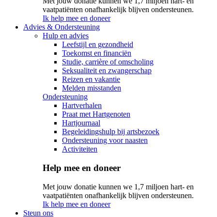
Met jouw donatie kunnen we 1,7 miljoen hart- en
vaatpatiënten onafhankelijk blijven ondersteunen.
Ik help mee en doneer
Advies & Ondersteuning
Hulp en advies
Leefstijl en gezondheid
Toekomst en financiën
Studie, carrière of omscholing
Seksualiteit en zwangerschap
Reizen en vakantie
Melden misstanden
Ondersteuning
Hartverhalen
Praat met Hartgenoten
Hartjournaal
Begeleidingshulp bij artsbezoek
Ondersteuning voor naasten
Activiteiten
Help mee en doneer
Met jouw donatie kunnen we 1,7 miljoen hart- en
vaatpatiënten onafhankelijk blijven ondersteunen.
Ik help mee en doneer
Steun ons