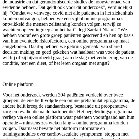
de industrie en dat gerandomiseerde studies de hoogste graad van
evidentie hebben. Dat geldt ook voor dit onderzoek”, verduidelijkt
hij. “Omdat we vanwege covid niet alle patiënten in het ziekenhuis
konden ontvangen, hebben we een vijftal online programma’s
ontwikkeld die mensen zelfstandig konden volgen, terwijl ze
wachtten op een ingreep aan het hart”, legt Sardari Nia uit. “We
hebben vooraf een grote groep patiënten gescreend en hen op basis
van hun eventuele risicofactoren, een online programma op maat
aangeboden. Daarbij hebben we gebruik gemaakt van shared
decision making en goed gekeken wat haalbaar was voor de patiënt:
wil hij of zij bijvoorbeeld graag aan de slag met verbetering van de
conditie, met een dieet, of het leren omgaan met angst?
Online platform
Voor het onderzoek werden 394 patiënten verdeeld over twee
groepen: de ene helft volgde een online prehabilitatieprogramma, de
andere helft kreeg de standaardzorg, bestaande uit preoperatieve
zorg en revalidatie na de hartoperatie. Het begeleidingsprogramma
verliep via een online platform waar patiënten voorafgaand aan hun
operatie – minstens zes weken lang – online programma konden
volgen. Daarnaast bevatte het platform informatie en
trainingsmodules over cardiovasculaire symptomen, stoppen met