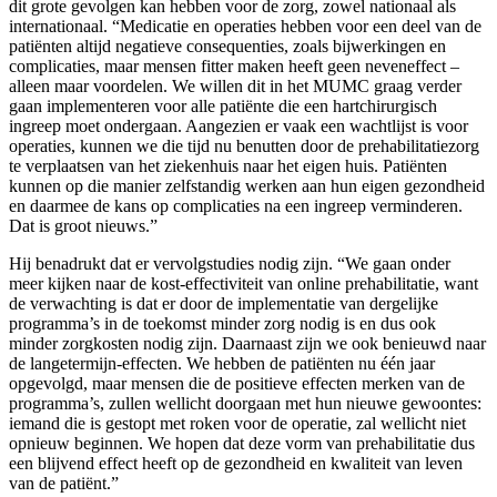
dit grote gevolgen kan hebben voor de zorg, zowel nationaal als
internationaal. “Medicatie en operaties hebben voor een deel van de
patiënten altijd negatieve consequenties, zoals bijwerkingen en
complicaties, maar mensen fitter maken heeft geen neveneffect –
alleen maar voordelen. We willen dit in het MUMC graag verder
gaan implementeren voor alle patiënte die een hartchirurgisch
ingreep moet ondergaan. Aangezien er vaak een wachtlijst is voor
operaties, kunnen we die tijd nu benutten door de prehabilitatiezorg
te verplaatsen van het ziekenhuis naar het eigen huis. Patiënten
kunnen op die manier zelfstandig werken aan hun eigen gezondheid
en daarmee de kans op complicaties na een ingreep verminderen.
Dat is groot nieuws.”
Hij benadrukt dat er vervolgstudies nodig zijn. “We gaan onder
meer kijken naar de kost-effectiviteit van online prehabilitatie, want
de verwachting is dat er door de implementatie van dergelijke
programma’s in de toekomst minder zorg nodig is en dus ook
minder zorgkosten nodig zijn. Daarnaast zijn we ook benieuwd naar
de langetermijn-effecten. We hebben de patiënten nu één jaar
opgevolgd, maar mensen die de positieve effecten merken van de
programma’s, zullen wellicht doorgaan met hun nieuwe gewoontes:
iemand die is gestopt met roken voor de operatie, zal wellicht niet
opnieuw beginnen. We hopen dat deze vorm van prehabilitatie dus
een blijvend effect heeft op de gezondheid en kwaliteit van leven
van de patiënt.”