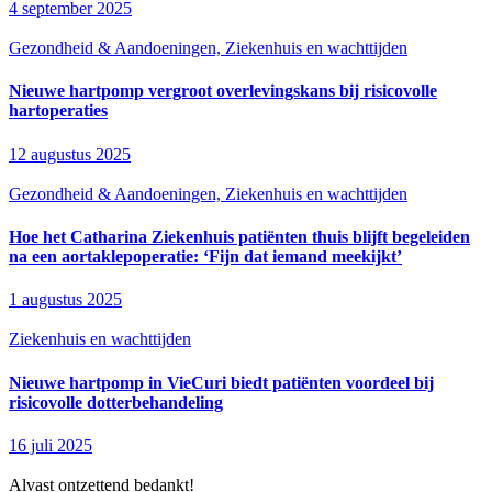
4 september 2025
Gezondheid & Aandoeningen, Ziekenhuis en wachttijden
Nieuwe hartpomp vergroot overlevingskans bij risicovolle
hartoperaties
12 augustus 2025
Gezondheid & Aandoeningen, Ziekenhuis en wachttijden
Hoe het Catharina Ziekenhuis patiënten thuis blijft begeleiden
na een aortaklepoperatie: ‘Fijn dat iemand meekijkt’
1 augustus 2025
Ziekenhuis en wachttijden
Nieuwe hartpomp in VieCuri biedt patiënten voordeel bij
risicovolle dotterbehandeling
16 juli 2025
Alvast ontzettend bedankt!