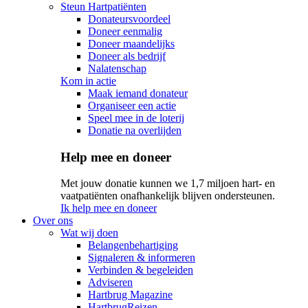
Steun Hartpatiënten
Donateursvoordeel
Doneer eenmalig
Doneer maandelijks
Doneer als bedrijf
Nalatenschap
Kom in actie
Maak iemand donateur
Organiseer een actie
Speel mee in de loterij
Donatie na overlijden
Help mee en doneer
Met jouw donatie kunnen we 1,7 miljoen hart- en
vaatpatiënten onafhankelijk blijven ondersteunen.
Ik help mee en doneer
Over ons
Wat wij doen
Belangenbehartiging
Signaleren & informeren
Verbinden & begeleiden
Adviseren
Hartbrug Magazine
HartbrugReizen