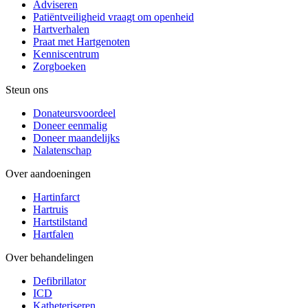
Adviseren
Patiëntveiligheid vraagt om openheid
Hartverhalen
Praat met Hartgenoten
Kenniscentrum
Zorgboeken
Steun ons
Donateursvoordeel
Doneer eenmalig
Doneer maandelijks
Nalatenschap
Over aandoeningen
Hartinfarct
Hartruis
Hartstilstand
Hartfalen
Over behandelingen
Defibrillator
ICD
Katheteriseren