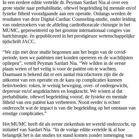
In een eerdere editie vertelde dr. Peyman Sardari Nia al over een
grote studie naar prehabilitatie, oftewel begeleiding bij mentale en/of
fysieke fitheid voorafgaande aan een operatie. Onlangs werden de
resultaten van deze Digital Cardiac Counseling-studie, onder leiding
van onderzoekers van de afdeling cardiothoracale chirurgie in het
MUMC, gepresenteerd op het grootste internationaal congres van
hartchirurgie, én gepubliceerd in het prestigieuze wetenschappelijke
tijdschrift JACC.
“We zijn met deze studie begonnen aan het begin van de covid-
periode, toen we patiënten niet konden opereren en de wachtlijsten
opliepen”, vertelt Peyman Sardari Nia. “We wilden in de eerste
plaats weten of het veilig is voor de patiënt om te wachten.
Daarnaast is bekend dat er een aantal risicofactoren zijn die de
uitkomst van een operatie en de kans op complicaties kunnen
beïnvloeden: roken, te weinig beweging, over- of ondergewicht,
depressie en/of angstklachten en longkracht. We wisten al dat
prehabilitatie, oftewel begeleiding vooraf, de fysieke en mentale
fitheid van een patiënt kan verbeteren. Nooit eerder is echter
onderzocht wat de impact is van die begeleiding op het ontstaan van
ernstige complicaties.”
Het MUMC heeft dit als eerste ziekenhuis ter wereld onderzocht, op
initiatief van Sardari Nia. “In de vorige editie vertelde ik al hoe
belangrijk het is dat studies tot stand komen zonder inmenging van