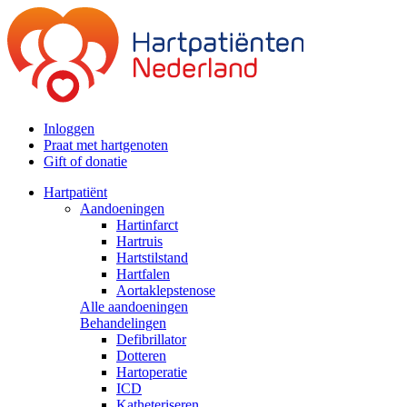
Inloggen
Praat met hartgenoten
Gift of donatie
Hartpatiënt
Aandoeningen
Hartinfarct
Hartruis
Hartstilstand
Hartfalen
Aortaklepstenose
Alle aandoeningen
Behandelingen
Defibrillator
Dotteren
Hartoperatie
ICD
Katheteriseren