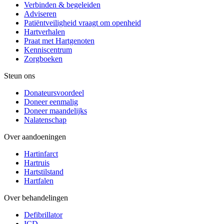
Verbinden & begeleiden
Adviseren
Patiëntveiligheid vraagt om openheid
Hartverhalen
Praat met Hartgenoten
Kenniscentrum
Zorgboeken
Steun ons
Donateursvoordeel
Doneer eenmalig
Doneer maandelijks
Nalatenschap
Over aandoeningen
Hartinfarct
Hartruis
Hartstilstand
Hartfalen
Over behandelingen
Defibrillator
ICD