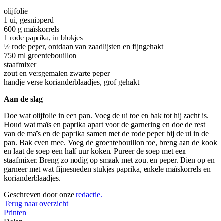
olijfolie
1 ui, gesnipperd
600 g maïskorrels
1 rode paprika, in blokjes
½ rode peper, ontdaan van zaadlijsten en fijngehakt
750 ml groentebouillon
staafmixer
zout en versgemalen zwarte peper
handje verse korianderblaadjes, grof gehakt
Aan de slag
Doe wat olijfolie in een pan. Voeg de ui toe en bak tot hij zacht is.
Houd wat maïs en paprika apart voor de garnering en doe de rest
van de maïs en de paprika samen met de rode peper bij de ui in de
pan. Bak even mee. Voeg de groentebouillon toe, breng aan de kook
en laat de soep een half uur koken. Pureer de soep met een
staafmixer. Breng zo nodig op smaak met zout en peper. Dien op en
garneer met wat fijnesneden stukjes paprika, enkele maïskorrels en
korianderblaadjes.
Geschreven door onze
redactie.
Terug naar overzicht
Printen