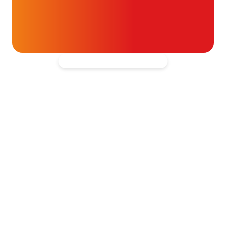
blijven ondersteunen.
Kantooradres
Hartpatiënten Nederland