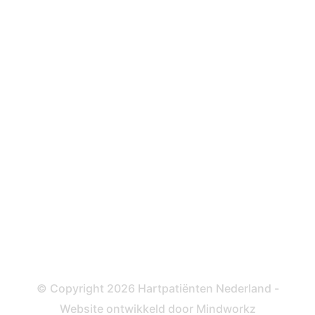
Hartfalen
Over behandelingen
Defibrillator
ICD
Katheteriseren
Dotteren
Informatie en beleid
Colofon
Disclaimer
Privacy- en Cookiebeleid
© Copyright 2026 Hartpatiënten Nederland -
Website ontwikkeld door
Mindworkz