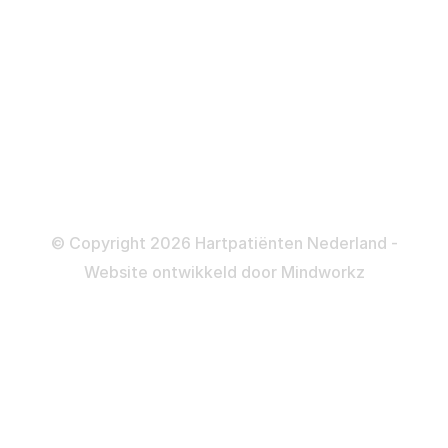
Katheteriseren
Dotteren
Informatie en beleid
Colofon
Disclaimer
Privacy- en Cookiebeleid
© Copyright 2026 Hartpatiënten Nederland -
Website ontwikkeld door
Mindworkz