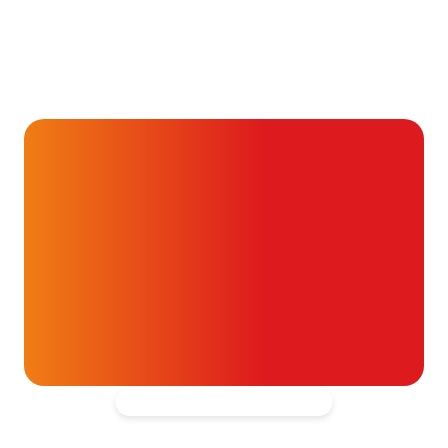
Alvast ontzettend bedankt!
Help mee en doneer
ouw donatie kunnen we 1,7 miljoen
t- en vaatpatiënten onafhankelijk
blijven ondersteunen.