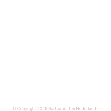
Hartstilstand
Hartfalen
Over behandelingen
Defibrillator
ICD
Katheteriseren
Dotteren
Informatie en beleid
Colofon
Disclaimer
Privacy- en Cookiebeleid
© Copyright 2026 Hartpatiënten Nederland -