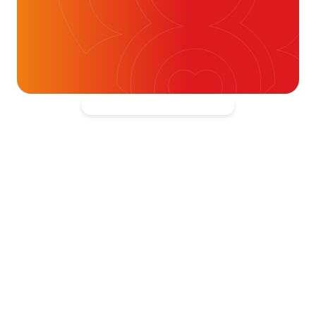
t- en vaatpatiënten onafhankelijk
blijven ondersteunen.
Kantooradres