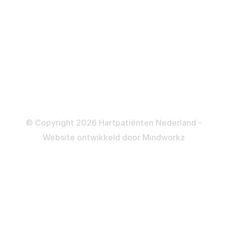
Katheteriseren
Dotteren
Informatie en beleid
Colofon
Disclaimer
Privacy- en Cookiebeleid
© Copyright 2026 Hartpatiënten Nederland -
Website ontwikkeld door
Mindworkz