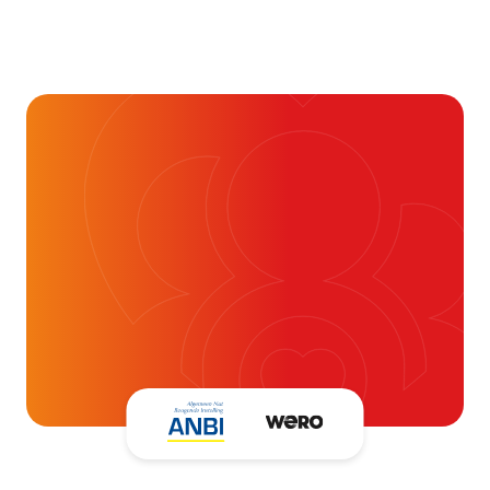
Alvast ontzettend bedankt!
Help mee en doneer
ouw donatie kunnen we 1,7 miljoen
t- en vaatpatiënten onafhankelijk
blijven ondersteunen.