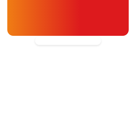
t- en vaatpatiënten onafhankelijk
blijven ondersteunen.
Kantooradres