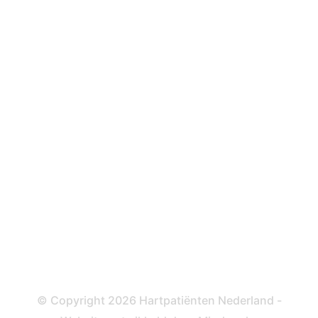
Hartfalen
Over behandelingen
Defibrillator
ICD
Katheteriseren
Dotteren
Informatie en beleid
Colofon
Disclaimer
Privacy- en Cookiebeleid
© Copyright 2026 Hartpatiënten Nederland -