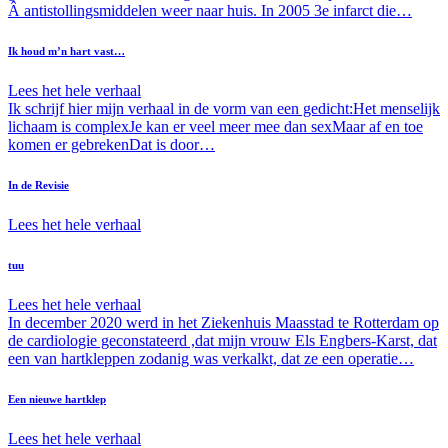
Â antistollingsmiddelen weer naar huis. In 2005 3e infarct die…
Ik houd m’n hart vast…
Lees het hele verhaal
Ik schrijf hier mijn verhaal in de vorm van een gedicht:Het menselijk
lichaam is complexJe kan er veel meer mee dan sexMaar af en toe
komen er gebrekenDat is door…
In de Revisie
Lees het hele verhaal
tuu
Lees het hele verhaal
In december 2020 werd in het Ziekenhuis Maasstad te Rotterdam op
de cardiologie geconstateerd ,dat mijn vrouw Els Engbers-Karst, dat
een van hartkleppen zodanig was verkalkt, dat ze een operatie…
Een nieuwe hartklep
Lees het hele verhaal