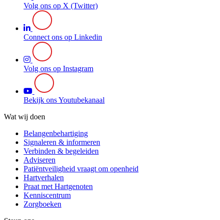
Volg ons op X (Twitter)
Connect ons op Linkedin
Volg ons op Instagram
Bekijk ons Youtubekanaal
Wat wij doen
Belangenbehartiging
Signaleren & informeren
Verbinden & begeleiden
Adviseren
Patiëntveiligheid vraagt om openheid
Hartverhalen
Praat met Hartgenoten
Kenniscentrum
Zorgboeken