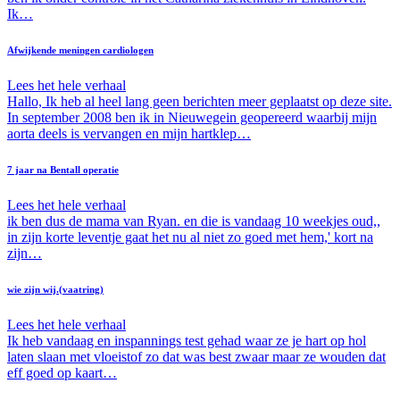
Ik…
Afwijkende meningen cardiologen
Lees het hele verhaal
Hallo, Ik heb al heel lang geen berichten meer geplaatst op deze site.
In september 2008 ben ik in Nieuwegein geopereerd waarbij mijn
aorta deels is vervangen en mijn hartklep…
7 jaar na Bentall operatie
Lees het hele verhaal
ik ben dus de mama van Ryan. en die is vandaag 10 weekjes oud,,
in zijn korte leventje gaat het nu al niet zo goed met hem,' kort na
zijn…
wie zijn wij.(vaatring)
Lees het hele verhaal
Ik heb vandaag en inspannings test gehad waar ze je hart op hol
laten slaan met vloeistof zo dat was best zwaar maar ze wouden dat
eff goed op kaart…