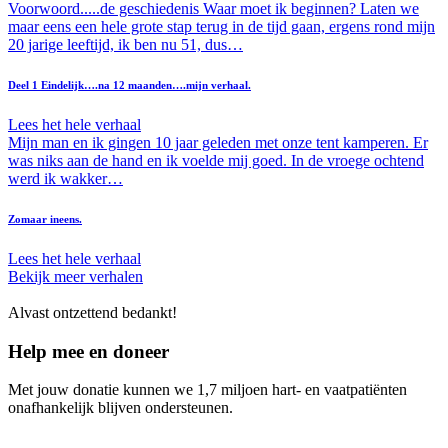
Voorwoord.....de geschiedenis Waar moet ik beginnen? Laten we
maar eens een hele grote stap terug in de tijd gaan, ergens rond mijn
20 jarige leeftijd, ik ben nu 51, dus…
Deel 1 Eindelijk….na 12 maanden….mijn verhaal.
Lees het hele verhaal
Mijn man en ik gingen 10 jaar geleden met onze tent kamperen. Er
was niks aan de hand en ik voelde mij goed. In de vroege ochtend
werd ik wakker…
Zomaar ineens.
Lees het hele verhaal
Bekijk meer verhalen
Alvast ontzettend bedankt!
Help mee en doneer
Met jouw donatie kunnen we 1,7 miljoen hart- en vaatpatiënten
onafhankelijk blijven ondersteunen.