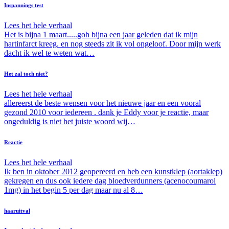
Inspannings test
Lees het hele verhaal
Het is bijna 1 maart.....goh bijna een jaar geleden dat ik mijn
hartinfarct kreeg. en nog steeds zit ik vol ongeloof. Door mijn werk
dacht ik wel te weten wat…
Het zal toch niet?
Lees het hele verhaal
allereerst de beste wensen voor het nieuwe jaar en een vooral
gezond 2010 voor iedereen . dank je Eddy voor je reactie, maar
ongeduldig is niet het juiste woord wij…
Reactie
Lees het hele verhaal
Ik ben in oktober 2012 geopereerd en heb een kunstklep (aortaklep)
gekregen en dus ook iedere dag bloedverdunners (acenocoumarol
1mg) in het begin 5 per dag maar nu al 8…
haaruitval