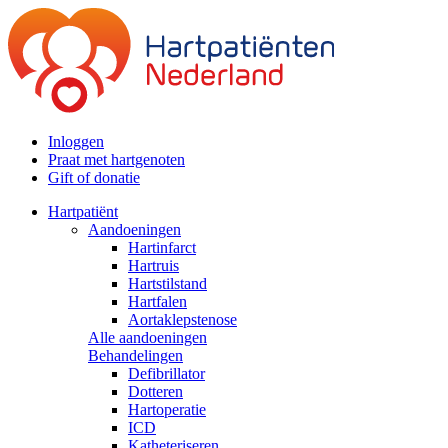
Inloggen
Praat met hartgenoten
Gift of donatie
Hartpatiënt
Aandoeningen
Hartinfarct
Hartruis
Hartstilstand
Hartfalen
Aortaklepstenose
Alle aandoeningen
Behandelingen
Defibrillator
Dotteren
Hartoperatie
ICD
Katheteriseren