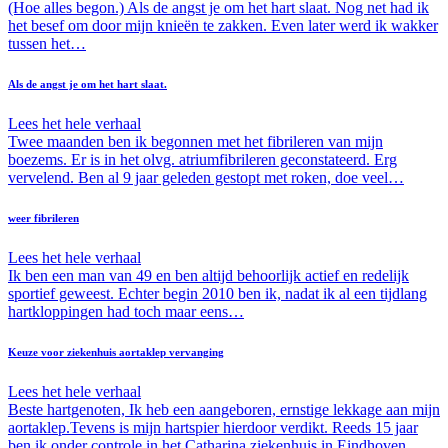
(Hoe alles begon.) Als de angst je om het hart slaat. Nog net had ik
het besef om door mijn knieën te zakken. Even later werd ik wakker
tussen het…
Als de angst je om het hart slaat.
Lees het hele verhaal
Twee maanden ben ik begonnen met het fibrileren van mijn
boezems. Er is in het olvg. atriumfibrileren geconstateerd. Erg
vervelend. Ben al 9 jaar geleden gestopt met roken, doe veel…
weer fibrileren
Lees het hele verhaal
Ik ben een man van 49 en ben altijd behoorlijk actief en redelijk
sportief geweest. Echter begin 2010 ben ik, nadat ik al een tijdlang
hartkloppingen had toch maar eens…
Keuze voor ziekenhuis aortaklep vervanging
Lees het hele verhaal
Beste hartgenoten, Ik heb een aangeboren, ernstige lekkage aan mijn
aortaklep.Tevens is mijn hartspier hierdoor verdikt. Reeds 15 jaar
ben ik onder controle in het Catharina ziekenhuis in Eindhoven.