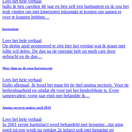
Lees het hele verhaal
hallo ik ben carolien 46 jaar en ben zelf een hartpatient en ik zou het
leuk vinden om met lotgenoten inkontakt te komen om samen er
over te kunnen hebben…
hartpatient
Lees het hele verhaal
Op dertig april geopereerd te zijn hier het verslag wat ik graag met
jullie wil delen. De dag na de operatie heb op medi care door
gebracht en de dag…
Weer thuis na de open hartoperatie
Lees het hele verhaal
Hallo allemaal, Ik houd het maar bij de titel angina pectoris. Voor de
herkenbaarheid en omdat dit voor mij het hinderlijkste is. Even
samenvatten: vorig jaar eind mei belandde ik…
Angina pectoris update april 2010
Lees het hele verhaal
In 2001 eerste hartinfarct werd behandeld met heparine...dat ging
goed tot een week na ontslag 2e infarct ook met heparine en