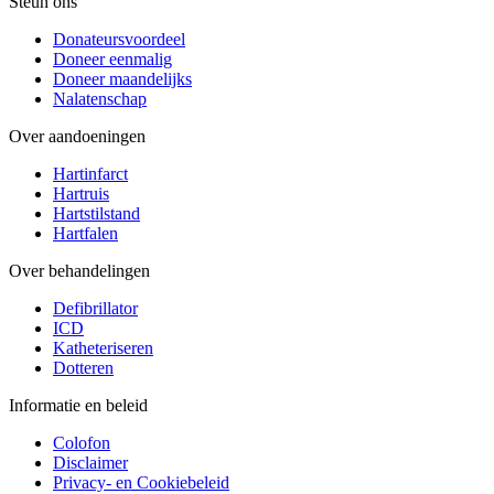
Steun ons
Donateursvoordeel
Doneer eenmalig
Doneer maandelijks
Nalatenschap
Over aandoeningen
Hartinfarct
Hartruis
Hartstilstand
Hartfalen
Over behandelingen
Defibrillator
ICD
Katheteriseren
Dotteren
Informatie en beleid
Colofon
Disclaimer
Privacy- en Cookiebeleid