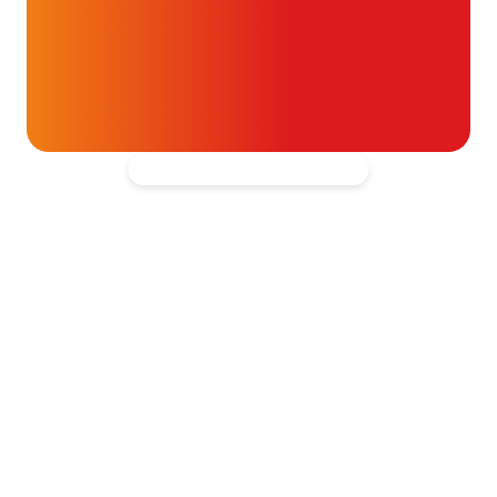
t- en vaatpatiënten onafhankelijk
blijven ondersteunen.
Kantooradres