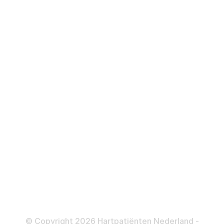
Hartstilstand
Hartfalen
Over behandelingen
Defibrillator
ICD
Katheteriseren
Dotteren
Informatie en beleid
Colofon
Disclaimer
Privacy- en Cookiebeleid
© Copyright 2026 Hartpatiënten Nederland -