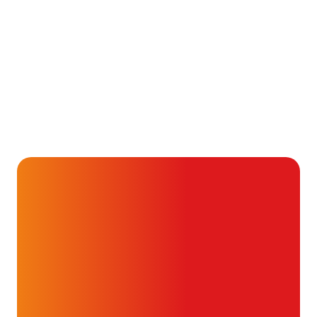
Alvast ontzettend bedankt!
Help mee en doneer
ouw donatie kunnen we 1,7 miljoen
t- en vaatpatiënten onafhankelijk
blijven ondersteunen.