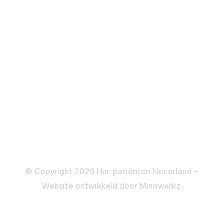
Over behandelingen
Defibrillator
ICD
Katheteriseren
Dotteren
Informatie en beleid
Colofon
Disclaimer
Privacy- en Cookiebeleid
© Copyright 2026 Hartpatiënten Nederland -
Website ontwikkeld door
Mindworkz