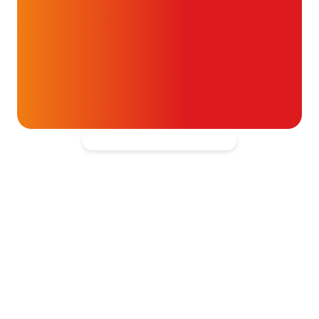
ouw donatie kunnen we 1,7 miljoen
t- en vaatpatiënten onafhankelijk
blijven ondersteunen.