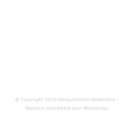
Defibrillator
ICD
Katheteriseren
Dotteren
Informatie en beleid
Colofon
Disclaimer
Privacy- en Cookiebeleid
© Copyright 2026 Hartpatiënten Nederland -
Website ontwikkeld door
Mindworkz