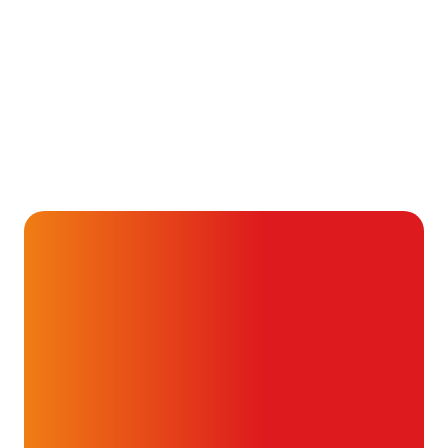
Lees het hele verhaal
Alvast ontzettend bedankt!
Help mee en doneer
ouw donatie kunnen we 1,7 miljoen
t- en vaatpatiënten onafhankelijk
blijven ondersteunen.