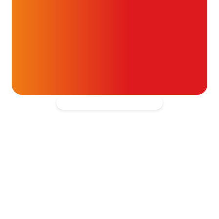
Help mee en doneer
ouw donatie kunnen we 1,7 miljoen
t- en vaatpatiënten onafhankelijk
blijven ondersteunen.