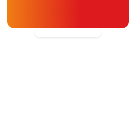
blijven ondersteunen.
Kantooradres
Hartpatiënten Nederland