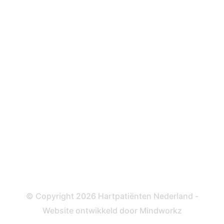
Over behandelingen
Defibrillator
ICD
Katheteriseren
Dotteren
Informatie en beleid
Colofon
Disclaimer
Privacy- en Cookiebeleid
© Copyright 2026 Hartpatiënten Nederland -
Website ontwikkeld door
Mindworkz