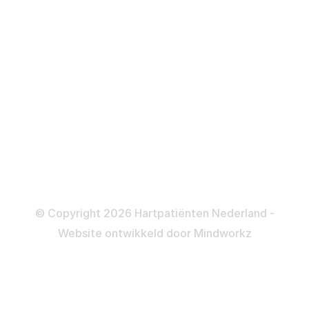
Defibrillator
ICD
Katheteriseren
Dotteren
Informatie en beleid
Colofon
Disclaimer
Privacy- en Cookiebeleid
© Copyright 2026 Hartpatiënten Nederland -
Website ontwikkeld door
Mindworkz