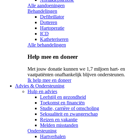
Alle aandoeningen
Behandelingen
Defibrillator
Dotteren
Hartoperatie
ICD
Katheteriseren
Alle behandelingen
Help mee en doneer
Met jouw donatie kunnen we 1,7 miljoen hart- en
vaatpatiënten onafhankelijk blijven ondersteunen.
Ik help mee en doneer
Advies & Ondersteuning
Hulp en advies
Leefstijl en gezondheid
Toekomst en financiën
Studie, carrière of omscholing
Seksualiteit en zwangerschap
Reizen en vakantie
Melden misstanden
Ondersteuning
Hartverhalen