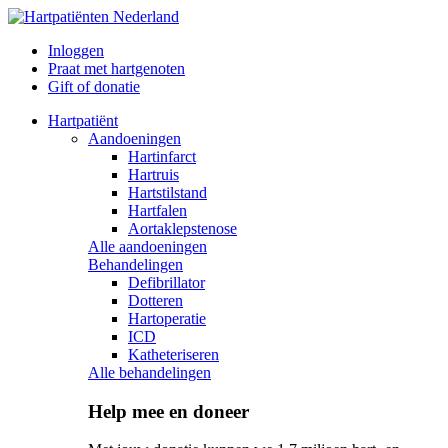
Inloggen
Praat met hartgenoten
Gift of donatie
Hartpatiënt
Aandoeningen
Hartinfarct
Hartruis
Hartstilstand
Hartfalen
Aortaklepstenose
Alle aandoeningen
Behandelingen
Defibrillator
Dotteren
Hartoperatie
ICD
Katheteriseren
Alle behandelingen
Help mee en doneer