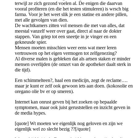
terwijl ze zich gezond voelen al. De enigen die daarvan
vooral profiteren (en die het testen stimuleren) is wrsch big
farma. Voor je het weet slik je een statine en andere pillen,
met alle gevolgen van dien.
De wachtkamers zitten vol mensen die met van alles, dat
meestal vanzelf weer over gaat, direct al naar de dokter
stappen. Van griep tot een sneetje in je vinger en een
gekneusde spier.
Mensen moeten misschien weer eens wat meer leren
vertrouwen op het eigen vermogen tot zelfgenezing?
Al diverse malen is gebleken dat als artsen staken er minder
mensen overlijden (de omzet van de apotheker daalt sterk in
die tijd).
Een schimmelteen?, haal een medicijn, zegt de reclame….
maar je kunt er zelf ook gewoon iets aan doen. (kokosolie en
oregano olie bv er op smeren).
Internet kan onrust geven bij het zoeken op bepaalde
symptomen, maar ook juist geruststellen en inzicht geven in
de media hypes.
[quote] Wt moeten we eigenlijk nog geloven en zijn we
eigenlijk wel zo slecht bezig ??[/quote]