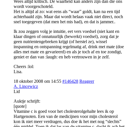
Wees altijd kritisch. De waarheid kan anders zijn dan die ons
wordt voorgeschoteld.
Het is altijd al zo: wat eens als “waar” goldt, kan na een tijd
achterhaald zijn. Maar dat wordt helaas vaak niet direct, noch
snel toegegeven (dat men het mis had), en dat is jammer..
Ik zou zeggen volg je intuitie, eet vers voedsel (niet kant en
klaar dingen of onnatuurlijk (bewerkt) voedsel), zorg dat je
geen nutrientengebreken krijgt (of herstel ze), wissel
inspanning en ontspanning regelmatig af, drink met mate (doe
alles met mate en gevarieerd) en als je toch af en toe zondigt,
geniet er dan van :laugh: en heb vertrouwen in je zelf.
Cheers :lol:
Lisa.
18 oktober 2008 om 14:55
#146428
Reageer
A. Lincewicz
Lid
Auktje schrijft:
[quote]
Vitamine c is goed voor het cholesterolgehalte lees ik op
Hartgenoten. Een van de medicijnen voor mijn cholesterol
kon ik niet meer verdragen, dus doe ik het met nog “slechts”
één middel. Toen ik dat las van de vitamine c, dacht ik ach het