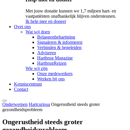
Met jouw donatie kunnen we 1,7 miljoen hart- en
vaatpatiënten onafhankelijk blijven ondersteunen.
Ik help mee en doneer
Over ons
Wat wij doen
Belangenbehartiging
Signaleren & informeren
Verbinden & begeleiden
Adviseren
Hartbrug Magazine
HartbrugReizen
Wie wij zijn
Onze medewerkers
Werken bij ons
Kenniscentrum
Contact
Onderwerpen
Hartcuriosa
Ongerustheid steeds groter
gezondheidsprobleem
Ongerustheid steeds groter
gezondheidsprobleem