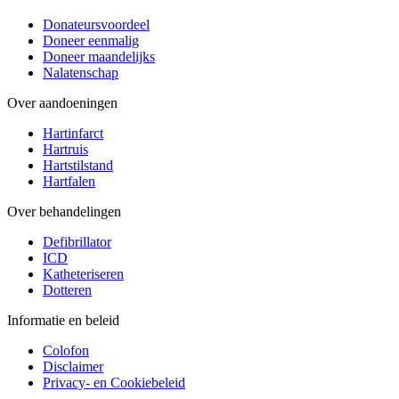
Donateursvoordeel
Doneer eenmalig
Doneer maandelijks
Nalatenschap
Over aandoeningen
Hartinfarct
Hartruis
Hartstilstand
Hartfalen
Over behandelingen
Defibrillator
ICD
Katheteriseren
Dotteren
Informatie en beleid
Colofon
Disclaimer
Privacy- en Cookiebeleid