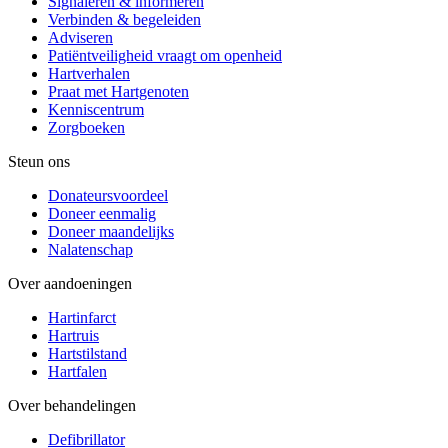
Signaleren & informeren
Verbinden & begeleiden
Adviseren
Patiëntveiligheid vraagt om openheid
Hartverhalen
Praat met Hartgenoten
Kenniscentrum
Zorgboeken
Steun ons
Donateursvoordeel
Doneer eenmalig
Doneer maandelijks
Nalatenschap
Over aandoeningen
Hartinfarct
Hartruis
Hartstilstand
Hartfalen
Over behandelingen
Defibrillator