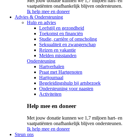
Met jouw donatie kunnen we 1,7 miljoen hart- en
vaatpatiënten onafhankelijk blijven ondersteunen.
Ik help mee en doneer
Advies & Ondersteuning
Hulp en advies
Leefstijl en gezondheid
Toekomst en financiën
Studie, carrière of omscholing
Seksualiteit en zwangerschap
Reizen en vakantie
Melden misstanden
Ondersteuning
Hartverhalen
Praat met Hartgenoten
Hartjournaal
Begeleidingshulp bij artsbezoek
Ondersteuning voor naasten
Activiteiten
Help mee en doneer
Met jouw donatie kunnen we 1,7 miljoen hart- en
vaatpatiënten onafhankelijk blijven ondersteunen.
Ik help mee en doneer
Steun ons