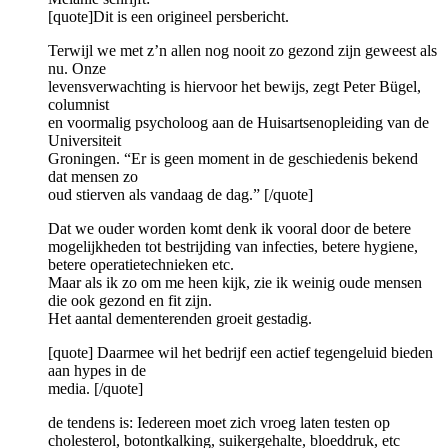
[quote]Dit is een origineel persbericht.
Terwijl we met z’n allen nog nooit zo gezond zijn geweest als
nu. Onze
levensverwachting is hiervoor het bewijs, zegt Peter Bügel,
columnist
en voormalig psycholoog aan de Huisartsenopleiding van de
Universiteit
Groningen. “Er is geen moment in de geschiedenis bekend
dat mensen zo
oud stierven als vandaag de dag.” [/quote]
Dat we ouder worden komt denk ik vooral door de betere
mogelijkheden tot bestrijding van infecties, betere hygiene,
betere operatietechnieken etc.
Maar als ik zo om me heen kijk, zie ik weinig oude mensen
die ook gezond en fit zijn.
Het aantal dementerenden groeit gestadig.
[quote] Daarmee wil het bedrijf een actief tegengeluid bieden
aan hypes in de
media. [/quote]
de tendens is: Iedereen moet zich vroeg laten testen op
cholesterol, botontkalking, suikergehalte, bloeddruk, etc