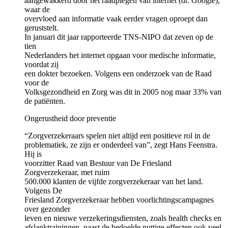
aangewakkerd door het raadplegen van internet (dr. Google),
waar de
overvloed aan informatie vaak eerder vragen oproept dan
geruststelt.
In januari dit jaar rapporteerde TNS-NIPO dat zeven op de
tien
Nederlanders het internet opgaan voor medische informatie,
voordat zij
een dokter bezoeken. Volgens een onderzoek van de Raad
voor de
Volksgezondheid en Zorg was dit in 2005 nog maar 33% van
de patiënten.
Ongerustheid door preventie
“Zorgverzekeraars spelen niet altijd een positieve rol in de
problematiek, ze zijn er onderdeel van”, zegt Hans Feenstra.
Hij is
voorzitter Raad van Bestuur van De Friesland
Zorgverzekeraar, met ruim
500.000 klanten de vijfde zorgverzekeraar van het land.
Volgens De
Friesland Zorgverzekeraar hebben voorlichtingscampagnes
over gezonder
leven en nieuwe verzekeringsdiensten, zoals health checks en
afslanktrainingen, naast de bedoelde nuttige effecten ook veel