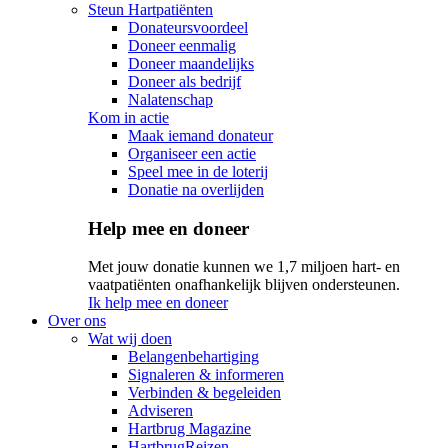
Steun Hartpatiënten
Donateursvoordeel
Doneer eenmalig
Doneer maandelijks
Doneer als bedrijf
Nalatenschap
Kom in actie
Maak iemand donateur
Organiseer een actie
Speel mee in de loterij
Donatie na overlijden
Help mee en doneer
Met jouw donatie kunnen we 1,7 miljoen hart- en
vaatpatiënten onafhankelijk blijven ondersteunen.
Ik help mee en doneer
Over ons
Wat wij doen
Belangenbehartiging
Signaleren & informeren
Verbinden & begeleiden
Adviseren
Hartbrug Magazine
HartbrugReizen