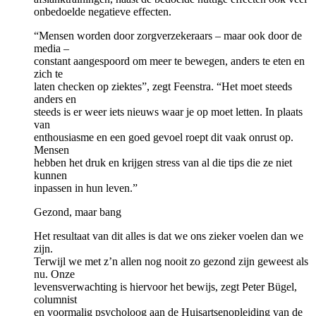
onbedoelde negatieve effecten.
“Mensen worden door zorgverzekeraars – maar ook door de
media –
constant aangespoord om meer te bewegen, anders te eten en
zich te
laten checken op ziektes”, zegt Feenstra. “Het moet steeds
anders en
steeds is er weer iets nieuws waar je op moet letten. In plaats
van
enthousiasme en een goed gevoel roept dit vaak onrust op.
Mensen
hebben het druk en krijgen stress van al die tips die ze niet
kunnen
inpassen in hun leven.”
Gezond, maar bang
Het resultaat van dit alles is dat we ons zieker voelen dan we
zijn.
Terwijl we met z’n allen nog nooit zo gezond zijn geweest als
nu. Onze
levensverwachting is hiervoor het bewijs, zegt Peter Bügel,
columnist
en voormalig psycholoog aan de Huisartsenopleiding van de