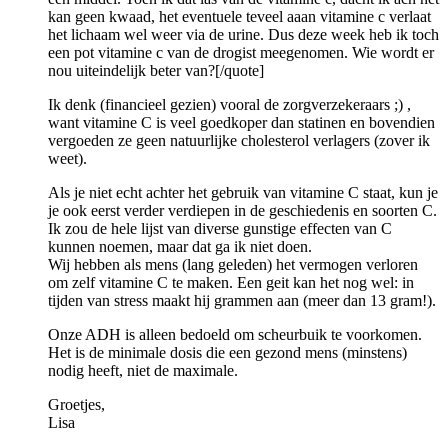
kan geen kwaad, het eventuele teveel aaan vitamine c verlaat
het lichaam wel weer via de urine. Dus deze week heb ik toch
een pot vitamine c van de drogist meegenomen. Wie wordt er
nou uiteindelijk beter van?[/quote]
Ik denk (financieel gezien) vooral de zorgverzekeraars ;) ,
want vitamine C is veel goedkoper dan statinen en bovendien
vergoeden ze geen natuurlijke cholesterol verlagers (zover ik
weet).
Als je niet echt achter het gebruik van vitamine C staat, kun je
je ook eerst verder verdiepen in de geschiedenis en soorten C.
Ik zou de hele lijst van diverse gunstige effecten van C
kunnen noemen, maar dat ga ik niet doen.
Wij hebben als mens (lang geleden) het vermogen verloren
om zelf vitamine C te maken. Een geit kan het nog wel: in
tijden van stress maakt hij grammen aan (meer dan 13 gram!).
Onze ADH is alleen bedoeld om scheurbuik te voorkomen.
Het is de minimale dosis die een gezond mens (minstens)
nodig heeft, niet de maximale.
Groetjes,
Lisa