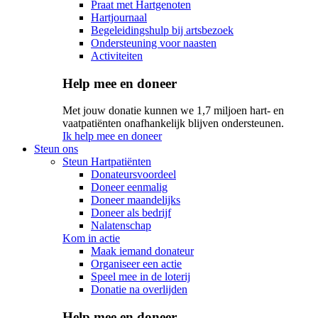
Praat met Hartgenoten
Hartjournaal
Begeleidingshulp bij artsbezoek
Ondersteuning voor naasten
Activiteiten
Help mee en doneer
Met jouw donatie kunnen we 1,7 miljoen hart- en
vaatpatiënten onafhankelijk blijven ondersteunen.
Ik help mee en doneer
Steun ons
Steun Hartpatiënten
Donateursvoordeel
Doneer eenmalig
Doneer maandelijks
Doneer als bedrijf
Nalatenschap
Kom in actie
Maak iemand donateur
Organiseer een actie
Speel mee in de loterij
Donatie na overlijden
Help mee en doneer