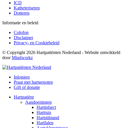
ICD
Katheteriseren
Dotteren
Informatie en beleid
Colofon
Disclaimer
Privacy- en Cookiebeleid
© Copyright 2026 Hartpatiënten Nederland - Website ontwikkeld
door
Mindworkz
Inloggen
Praat met hartgenoten
Gift of donatie
Hartpatiënt
Aandoeningen
Hartinfarct
Hartruis
Hartstilstand
Hartfalen
Aortaklepstenose