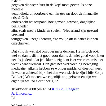
reactie
gegeven die weer ‘rust in de kop’ moet geven. Is onze
mentale
gezondheid bijvoorbeeld echt in gevaar door de financiële
crisis? Ook
onderzoekt het testpanel hoe gezond gewone, dagelijkse
bezigheden
zijn, zoals met je kinderen spelen. “Nederland zijn gezond
verstand
teruggeven”, zegt Feenstra, “zo zou je dit initiatief kunnen
omschrijven.”
Dat vind ik wel stof om over na te denken. Het is toch ook
wel zo dan is dit niet goed voor dan is dat niet goed voor je en
net als je denkt dat je lekker bezig bent is er weer iest mis met
weetik wat allemaal. Dan gaat het over voeding beweging
medicatie, telkens hebben ze wonder middel of dieet of weet
ik wat en achteraf blijkt het dan weer slech te zijn ( bijv Sonja
Bakker ) Wt moeten we eigenlijk nog geloven en zijn we
eigenlijk wel zo slecht bezig ??
18 oktober 2008 om 14:34
#143645
Reageer
A. Lincewicz
Lid
Melanie schrijft: