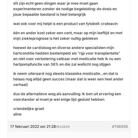
dit zijn echt geen dingen waar je mee moet gaan
experimenteren zonder de nodige begeleiding: de dosis en
jouw bepaalde toestand is heel belangrijk
wat ook voor mij helpt is een product van fytobell: crateacin
één en ander kost zeker een cent, maar op mijn leeftijd en met
mijn ziekteprognose is het zeker nuttig gebleken
hoewel de cardioloog en diverse andere specialisten mijn
hartconditie hadden bestempeld als “rijp voor transplantatie”
en niet voor verbetering vatbaar met medicatie heb ik nu een
hartpompfunctie van 36% en die zal wellicht nog stijgen
ik neem uiteraard nog steeds klassieke medicatie…en dat is
helaas nog altijd geen succes (maar dat is weer een heel ander
verhaal)
dus de alternatieve weg als aanvulling: ik ben uit ervaring een
voorstander al moet je wel enige tijd geduld hebben
vriendelijke groet
aline
17 februari 2022 om 21:28
#156955
REAGEER