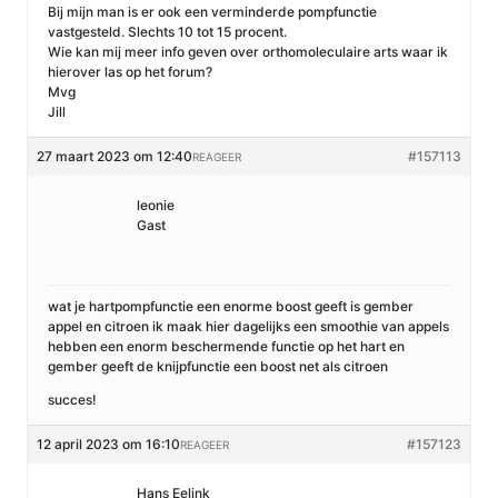
Bij mijn man is er ook een verminderde pompfunctie
vastgesteld. Slechts 10 tot 15 procent.
Wie kan mij meer info geven over orthomoleculaire arts waar ik
hierover las op het forum?
Mvg
Jill
27 maart 2023 om 12:40
#157113
REAGEER
leonie
Gast
wat je hartpompfunctie een enorme boost geeft is gember
appel en citroen ik maak hier dagelijks een smoothie van appels
hebben een enorm beschermende functie op het hart en
gember geeft de knijpfunctie een boost net als citroen
succes!
12 april 2023 om 16:10
#157123
REAGEER
Hans Eelink