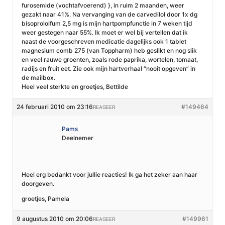
furosemide (vochtafvoerend) }, in ruim 2 maanden, weer
gezakt naar 41%. Na vervanging van de carvedilol door 1x dg
bisoprololfum 2,5 mg is mijn hartpompfunctie in 7 weken tijd
weer gestegen naar 55%. Ik moet er wel bij vertellen dat ik
naast de voorgeschreven medicatie dagelijks ook 1 tablet
magnesium comb 275 (van Toppharm) heb geslikt en nog slik
en veel rauwe groenten, zoals rode paprika, wortelen, tomaat,
radijs en fruit eet. Zie ook mijn hartverhaal “nooit opgeven” in
de mailbox.
Heel veel sterkte en groetjes, Bettilde
24 februari 2010 om 23:16
#149464
REAGEER
Pams
Deelnemer
Heel erg bedankt voor jullie reacties! Ik ga het zeker aan haar
doorgeven.
groetjes, Pamela
9 augustus 2010 om 20:06
#149961
REAGEER