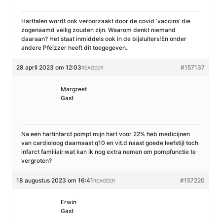
Hartfalen wordt ook veroorzaakt door de covid ‘vaccins’ die
zogenaamd veilig zouden zijn. Waarom denkt niemand
daaraan? Het staat inmiddels ook in de bijsluiters!En onder
andere Pfeizzer heeft dit toegegeven.
28 april 2023 om 12:03
#157137
REAGEER
Margreet
Gast
Na een hartinfarct pompt mijn hart voor 22% heb medicijnen
van cardioloog daarnaast q10 en vit.d naast goede leefstijl toch
infarct familiair.wat kan ik nog extra nemen om pompfunctie te
vergroten?
18 augustus 2023 om 16:41
#157220
REAGEER
Erwin
Gast