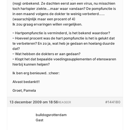
(nog) onbekend. Ze dachten eerst aan een virus, nu misschien
toch hartspier ziekte….maar waar vandaan? De pompfunctie is
in een maand volgens de dokter te weinig verbeterd……
(waarschijnlijk maar een procent of 4)
Ik zou graag ervaringen willen vergelijken.
– Hartpompfunctie is verminderd, is het bekend waardoor?
– Hoeveel procent was de hart pompfunctie is het is gelukt dat
te verbeteren? En zo ja, wat heb je gedaan en hoelang duurde
dat?
– Wat hebben de dokters er aan gedaan?
– Klopt het dat bepaalde voedingssupplementen of etenswaren
hierbij kunnen helpen?
Ik ben erg benieuwd. :cheer:
Alvast bedankt!!
Groet, Pamela
13 december 2009 om 18:56
#144180
REAGEER
bulldogsrotterdam
Gast