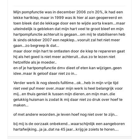
Mijn pompfunctie was in december 2006 zo’n 20%, ik had een
lekke hartklep, maar in 1999 was ik hier al aan geopereerd en
toen bleek dat de lekkage door een te wijde aorta kwam…maar
uiteindelijk is gebleken dat mijn hart veel te groot bleef en mijn
hartpompfunctie achteruit is gegaan…om mij te stabiliseren heb
ik sinds oktober 2007 een nepklep…vooruit zal het niet meer
gaan…zo begreep ik dat…
maar door mijn hart te ontlasten door de klep te repareren gaat
hij als het goed is niet meer achteruit…dus zo te lezen niet
hetzelfde als je moeder..
en of je hartpompfunctie dmv dieet of eten kan wijzigen..geen
idee..maar ik geloof daar niet zo in…
Verder werk ik nog steeds fulltime…ok…heb in mijn vrije tijd
niet veel puf meer over..maar mijn werk is heel belangrijk voor
mij…en thuis geniet ik tussen mijn dieren..en mijn man..die
gelukkig huisman is zodat ik mij daar niet zo druk over hoef te
maken…
of met andere woorden..je leven hoef nog niet over te zijn…
bij mij is de oorzaak onbekend…waarschijnlijk een aangeboren
hartafwijking…ja ja..dat na 45 jaar…krijg je zoiets te horen….