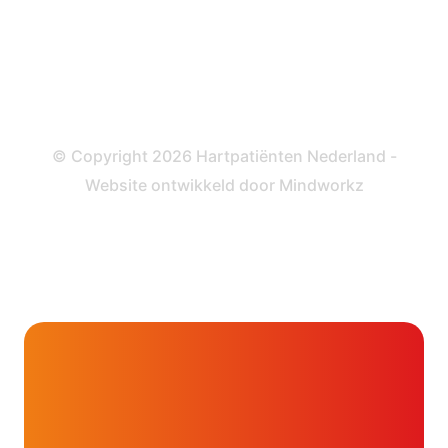
Informatie en beleid
Colofon
Disclaimer
Privacy- en Cookiebeleid
© Copyright 2026 Hartpatiënten Nederland -
Website ontwikkeld door
Mindworkz