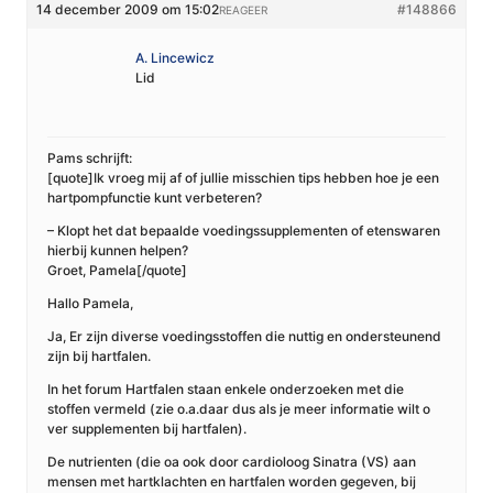
14 december 2009 om 15:02
#148866
REAGEER
A. Lincewicz
Lid
Pams schrijft:
[quote]Ik vroeg mij af of jullie misschien tips hebben hoe je een
hartpompfunctie kunt verbeteren?
– Klopt het dat bepaalde voedingssupplementen of etenswaren
hierbij kunnen helpen?
Groet, Pamela[/quote]
Hallo Pamela,
Ja, Er zijn diverse voedingsstoffen die nuttig en ondersteunend
zijn bij hartfalen.
In het forum Hartfalen staan enkele onderzoeken met die
stoffen vermeld (zie o.a.daar dus als je meer informatie wilt o
ver supplementen bij hartfalen).
De nutrienten (die oa ook door cardioloog Sinatra (VS) aan
mensen met hartklachten en hartfalen worden gegeven, bij