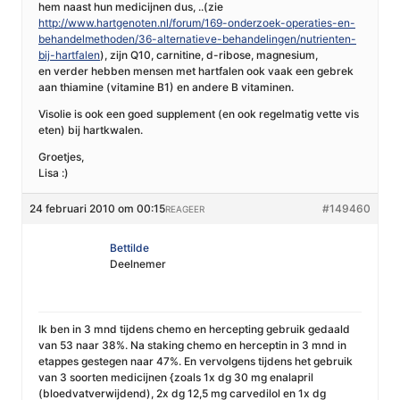
hem naast hun medicijnen dus, ..(zie
http://www.hartgenoten.nl/forum/169-onderzoek-operaties-en-
behandelmethoden/36-alternatieve-behandelingen/nutrienten-
bij-hartfalen
), zijn Q10, carnitine, d-ribose, magnesium,
en verder hebben mensen met hartfalen ook vaak een gebrek
aan thiamine (vitamine B1) en andere B vitaminen.
Visolie is ook een goed supplement (en ook regelmatig vette vis
eten) bij hartkwalen.
Groetjes,
Lisa :)
24 februari 2010 om 00:15
#149460
REAGEER
Bettilde
Deelnemer
Ik ben in 3 mnd tijdens chemo en hercepting gebruik gedaald
van 53 naar 38%. Na staking chemo en herceptin in 3 mnd in
etappes gestegen naar 47%. En vervolgens tijdens het gebruik
van 3 soorten medicijnen {zoals 1x dg 30 mg enalapril
(bloedvatverwijdend), 2x dg 12,5 mg carvedilol en 1x dg