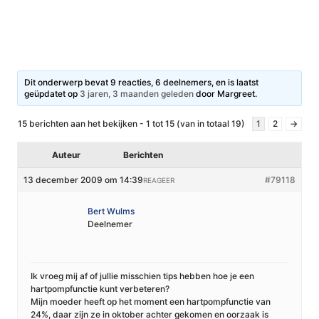
Dit onderwerp bevat 9 reacties, 6 deelnemers, en is laatst
geüpdatet op
3 jaren, 3 maanden geleden
door
Margreet
.
15 berichten aan het bekijken - 1 tot 15 (van in totaal 19)
1
2
→
Auteur
Berichten
13 december 2009 om 14:39
#79118
REAGEER
Bert Wulms
Deelnemer
Ik vroeg mij af of jullie misschien tips hebben hoe je een
hartpompfunctie kunt verbeteren?
Mijn moeder heeft op het moment een hartpompfunctie van
24%, daar zijn ze in oktober achter gekomen en oorzaak is