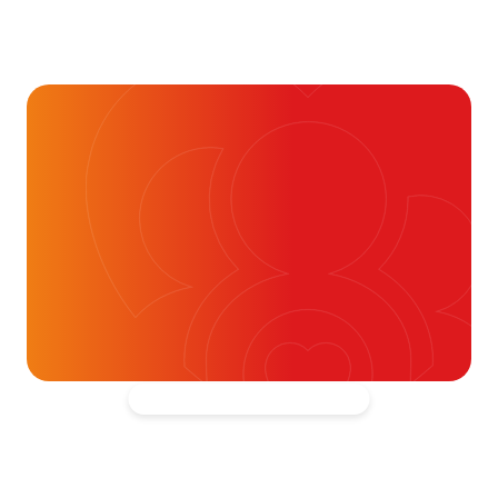
Je kunt vaak veel meer dan
je denkt
16 juli 2026
Alvast ontzettend bedankt!
Help mee en doneer
ouw donatie kunnen we 1,7 miljoen
t- en vaatpatiënten onafhankelijk
blijven ondersteunen.