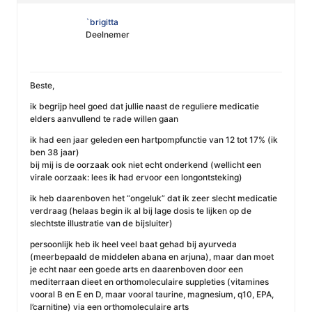
`brigitta
Deelnemer
Beste,
ik begrijp heel goed dat jullie naast de reguliere medicatie
elders aanvullend te rade willen gaan
ik had een jaar geleden een hartpompfunctie van 12 tot 17% (ik
ben 38 jaar)
bij mij is de oorzaak ook niet echt onderkend (wellicht een
virale oorzaak: lees ik had ervoor een longontsteking)
ik heb daarenboven het “ongeluk” dat ik zeer slecht medicatie
verdraag (helaas begin ik al bij lage dosis te lijken op de
slechtste illustratie van de bijsluiter)
persoonlijk heb ik heel veel baat gehad bij ayurveda
(meerbepaald de middelen abana en arjuna), maar dan moet
je echt naar een goede arts en daarenboven door een
mediterraan dieet en orthomoleculaire suppleties (vitamines
vooral B en E en D, maar vooral taurine, magnesium, q10, EPA,
l’carnitine) via een orthomoleculaire arts