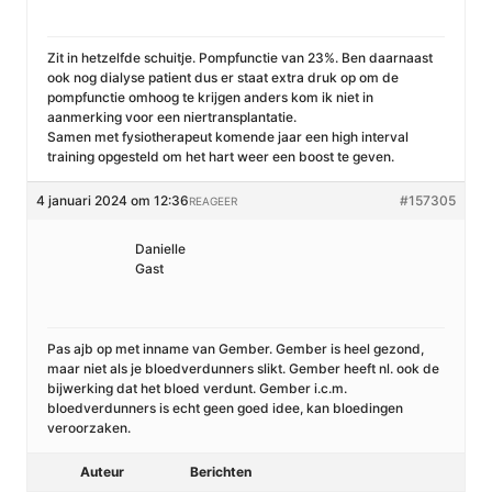
Zit in hetzelfde schuitje. Pompfunctie van 23%. Ben daarnaast
ook nog dialyse patient dus er staat extra druk op om de
pompfunctie omhoog te krijgen anders kom ik niet in
aanmerking voor een niertransplantatie.
Samen met fysiotherapeut komende jaar een high interval
training opgesteld om het hart weer een boost te geven.
4 januari 2024 om 12:36
#157305
REAGEER
Danielle
Gast
Pas ajb op met inname van Gember. Gember is heel gezond,
maar niet als je bloedverdunners slikt. Gember heeft nl. ook de
bijwerking dat het bloed verdunt. Gember i.c.m.
bloedverdunners is echt geen goed idee, kan bloedingen
veroorzaken.
Auteur
Berichten