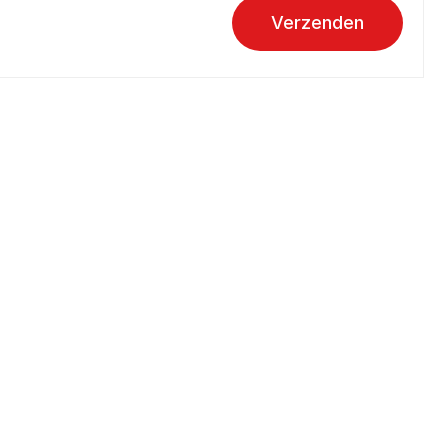
Verzenden
Over aandoeningen
Hartinfarct
Hartruis
Hartstilstand