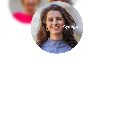
Aysegül