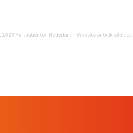
Nalatenschap
Inloggen
Pra
 2026 Hartpatiënten Nederland - Website ontwikkeld doo
Hartpatiënt
Advies & Ondersteuning
Ste