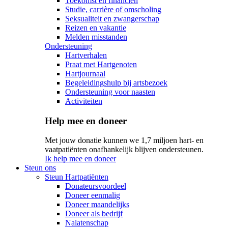
Toekomst en financiën
Studie, carrière of omscholing
Seksualiteit en zwangerschap
Reizen en vakantie
Melden misstanden
Ondersteuning
Hartverhalen
Praat met Hartgenoten
Hartjournaal
Begeleidingshulp bij artsbezoek
Ondersteuning voor naasten
Activiteiten
Help mee en doneer
Met jouw donatie kunnen we 1,7 miljoen hart- en
vaatpatiënten onafhankelijk blijven ondersteunen.
Ik help mee en doneer
Steun ons
Steun Hartpatiënten
Donateursvoordeel
Doneer eenmalig
Doneer maandelijks
Doneer als bedrijf
Nalatenschap