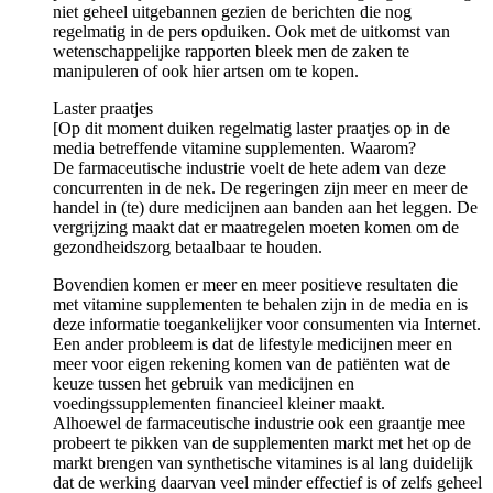
niet geheel uitgebannen gezien de berichten die nog
regelmatig in de pers opduiken. Ook met de uitkomst van
wetenschappelijke rapporten bleek men de zaken te
manipuleren of ook hier artsen om te kopen.
Laster praatjes
[Op dit moment duiken regelmatig laster praatjes op in de
media betreffende vitamine supplementen. Waarom?
De farmaceutische industrie voelt de hete adem van deze
concurrenten in de nek. De regeringen zijn meer en meer de
handel in (te) dure medicijnen aan banden aan het leggen. De
vergrijzing maakt dat er maatregelen moeten komen om de
gezondheidszorg betaalbaar te houden.
Bovendien komen er meer en meer positieve resultaten die
met vitamine supplementen te behalen zijn in de media en is
deze informatie toegankelijker voor consumenten via Internet.
Een ander probleem is dat de lifestyle medicijnen meer en
meer voor eigen rekening komen van de patiënten wat de
keuze tussen het gebruik van medicijnen en
voedingssupplementen financieel kleiner maakt.
Alhoewel de farmaceutische industrie ook een graantje mee
probeert te pikken van de supplementen markt met het op de
markt brengen van synthetische vitamines is al lang duidelijk
dat de werking daarvan veel minder effectief is of zelfs geheel