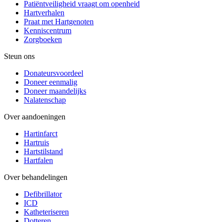
Patiëntveiligheid vraagt om openheid
Hartverhalen
Praat met Hartgenoten
Kenniscentrum
Zorgboeken
Steun ons
Donateursvoordeel
Doneer eenmalig
Doneer maandelijks
Nalatenschap
Over aandoeningen
Hartinfarct
Hartruis
Hartstilstand
Hartfalen
Over behandelingen
Defibrillator
ICD
Katheteriseren
Dotteren