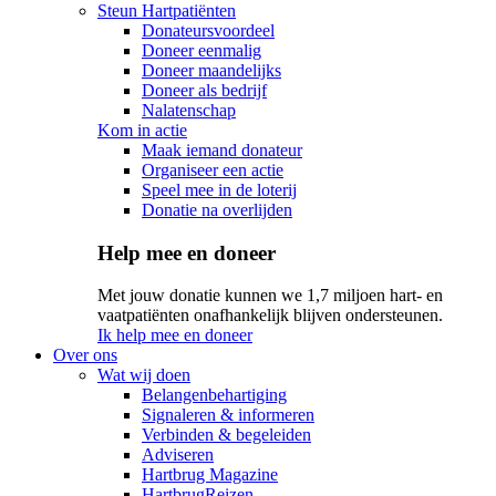
Steun Hartpatiënten
Donateursvoordeel
Doneer eenmalig
Doneer maandelijks
Doneer als bedrijf
Nalatenschap
Kom in actie
Maak iemand donateur
Organiseer een actie
Speel mee in de loterij
Donatie na overlijden
Help mee en doneer
Met jouw donatie kunnen we 1,7 miljoen hart- en
vaatpatiënten onafhankelijk blijven ondersteunen.
Ik help mee en doneer
Over ons
Wat wij doen
Belangenbehartiging
Signaleren & informeren
Verbinden & begeleiden
Adviseren
Hartbrug Magazine
HartbrugReizen