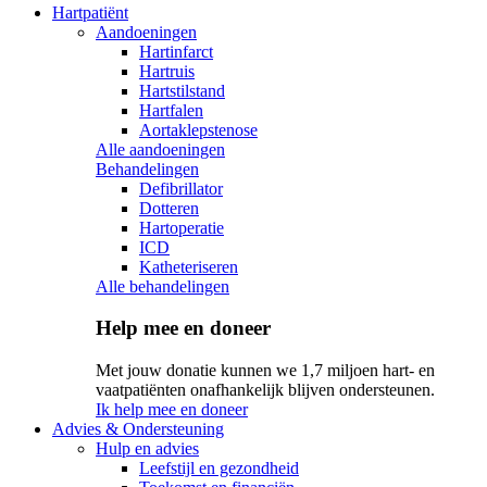
Hartpatiënt
Aandoeningen
Hartinfarct
Hartruis
Hartstilstand
Hartfalen
Aortaklepstenose
Alle aandoeningen
Behandelingen
Defibrillator
Dotteren
Hartoperatie
ICD
Katheteriseren
Alle behandelingen
Help mee en doneer
Met jouw donatie kunnen we 1,7 miljoen hart- en
vaatpatiënten onafhankelijk blijven ondersteunen.
Ik help mee en doneer
Advies & Ondersteuning
Hulp en advies
Leefstijl en gezondheid