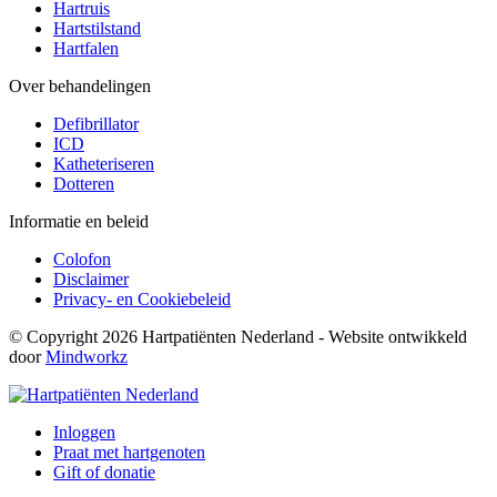
Hartruis
Hartstilstand
Hartfalen
Over behandelingen
Defibrillator
ICD
Katheteriseren
Dotteren
Informatie en beleid
Colofon
Disclaimer
Privacy- en Cookiebeleid
© Copyright 2026 Hartpatiënten Nederland - Website ontwikkeld
door
Mindworkz
Inloggen
Praat met hartgenoten
Gift of donatie