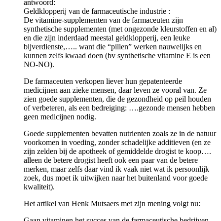
antwoord:
Geldklopperij van de farmaceutische industrie :
De vitamine-supplementen van de farmaceuten zijn
synthetische supplementen (met ongezonde kleurstoffen en al)
en die zijn inderdaad meestal geldklopperij, een leuke
bijverdienste,….. want die “pillen” werken nauwelijks en
kunnen zelfs kwaad doen (bv synthetische vitamine E is een
NO-NO).
De farmaceuten verkopen liever hun gepatenteerde
medicijnen aan zieke mensen, daar leven ze vooral van. Ze
zien goede supplementen, die de gezondheid op peil houden
of verbeteren, als een bedreiging: ….gezonde mensen hebben
geen medicijnen nodig.
Goede supplementen bevatten nutrienten zoals ze in de natuur
voorkomen in voeding, zonder schadelijke additieven (en ze
zijn zelden bij de apotheek of gemiddelde drogist te koop….
alleen de betere drogist heeft ook een paar van de betere
merken, maar zelfs daar vind ik vaak niet wat ik persoonlijk
zoek, dus moet ik uitwijken naar het buitenland voor goede
kwaliteit).
Het artikel van Henk Mutsaers met zijn mening volgt nu:
Gaan vitaminen het succes van de farmaceutische bedrijven