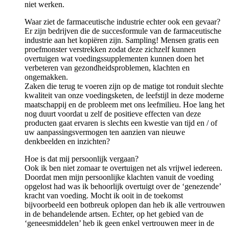
niet werken.
Waar ziet de farmaceutische industrie echter ook een gevaar?
Er zijn bedrijven die de succesformule van de farmaceutische
industrie aan het kopiëren zijn. Sampling! Mensen gratis een
proefmonster verstrekken zodat deze zichzelf kunnen
overtuigen wat voedingssupplementen kunnen doen het
verbeteren van gezondheidsproblemen, klachten en
ongemakken.
Zaken die terug te voeren zijn op de matige tot ronduit slechte
kwaliteit van onze voedingsketen, de leefstijl in deze moderne
maatschappij en de probleem met ons leefmilieu. Hoe lang het
nog duurt voordat u zelf de positieve effecten van deze
producten gaat ervaren is slechts een kwestie van tijd en / of
uw aanpassingsvermogen ten aanzien van nieuwe
denkbeelden en inzichten?
Hoe is dat mij persoonlijk vergaan?
Ook ik ben niet zomaar te overtuigen net als vrijwel iedereen.
Doordat men mijn persoonlijke klachten vanuit de voeding
opgelost had was ik behoorlijk overtuigt over de ‘genezende’
kracht van voeding. Mocht ik ooit in de toekomst
bijvoorbeeld een botbreuk oplopen dan heb ik alle vertrouwen
in de behandelende artsen. Echter, op het gebied van de
‘geneesmiddelen’ heb ik geen enkel vertrouwen meer in de