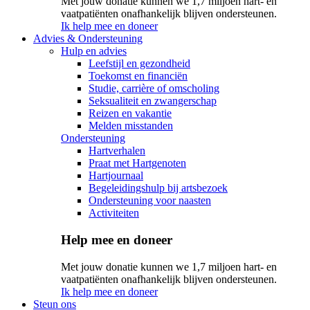
Met jouw donatie kunnen we 1,7 miljoen hart- en
vaatpatiënten onafhankelijk blijven ondersteunen.
Ik help mee en doneer
Advies & Ondersteuning
Hulp en advies
Leefstijl en gezondheid
Toekomst en financiën
Studie, carrière of omscholing
Seksualiteit en zwangerschap
Reizen en vakantie
Melden misstanden
Ondersteuning
Hartverhalen
Praat met Hartgenoten
Hartjournaal
Begeleidingshulp bij artsbezoek
Ondersteuning voor naasten
Activiteiten
Help mee en doneer
Met jouw donatie kunnen we 1,7 miljoen hart- en
vaatpatiënten onafhankelijk blijven ondersteunen.
Ik help mee en doneer
Steun ons