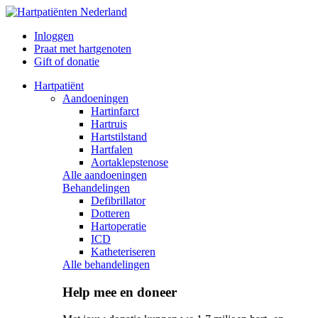
Inloggen
Praat met hartgenoten
Gift of donatie
Hartpatiënt
Aandoeningen
Hartinfarct
Hartruis
Hartstilstand
Hartfalen
Aortaklepstenose
Alle aandoeningen
Behandelingen
Defibrillator
Dotteren
Hartoperatie
ICD
Katheteriseren
Alle behandelingen
Help mee en doneer