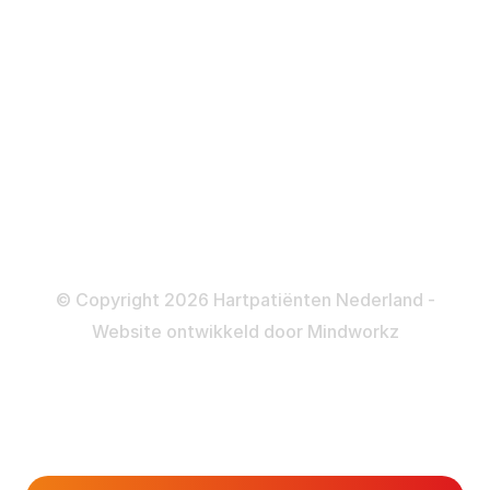
ICD
Katheteriseren
Dotteren
Informatie en beleid
Colofon
Disclaimer
Privacy- en Cookiebeleid
© Copyright 2026 Hartpatiënten Nederland -
Website ontwikkeld door
Mindworkz