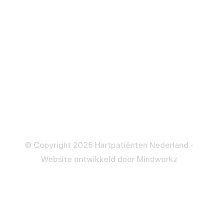
Defibrillator
ICD
Katheteriseren
Dotteren
Informatie en beleid
Colofon
Disclaimer
Privacy- en Cookiebeleid
© Copyright 2026 Hartpatiënten Nederland -
Website ontwikkeld door
Mindworkz