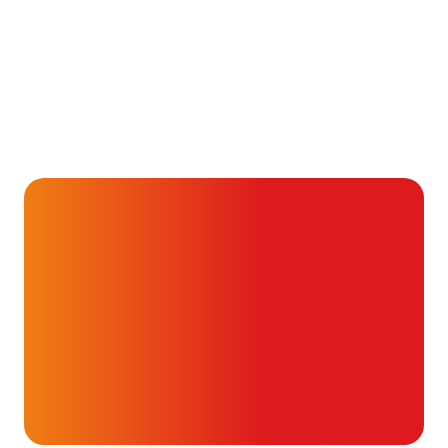
Aandoening, Behandeling, Gezondheid & Aandoeningen, 
Je kunt vaak veel meer
dan je denkt
16 juli 2026
Alvast ontzettend bedankt!
Help mee en doneer
ouw donatie kunnen we 1,7 miljoen
t- en vaatpatiënten onafhankelijk
blijven ondersteunen.