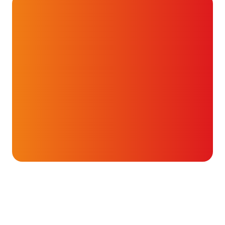
Angina
Onderwerpen
pectoris