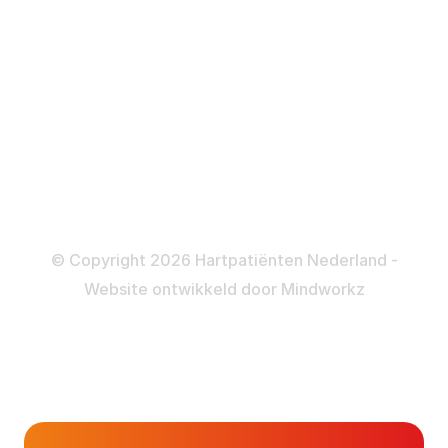
ICD
Katheteriseren
Dotteren
Informatie en beleid
Colofon
Disclaimer
Privacy- en Cookiebeleid
© Copyright 2026 Hartpatiënten Nederland -
Website ontwikkeld door
Mindworkz