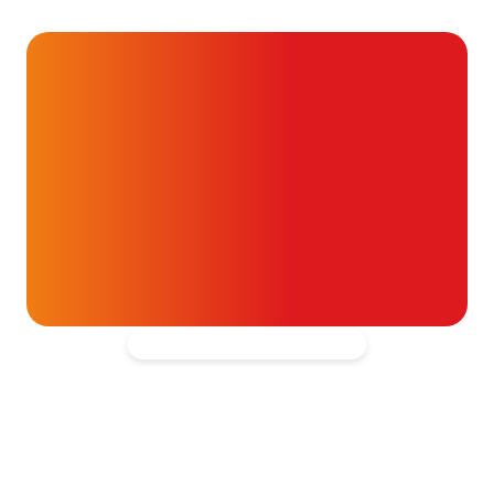
dan je denkt
16 juli 2026
Alvast ontzettend bedankt!
Help mee en doneer
ouw donatie kunnen we 1,7 miljoen
t- en vaatpatiënten onafhankelijk
blijven ondersteunen.