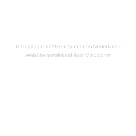
Informatie en beleid
Colofon
Disclaimer
Privacy- en Cookiebeleid
© Copyright 2026 Hartpatiënten Nederland -
Website ontwikkeld door
Mindworkz