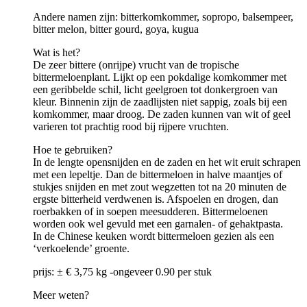
Andere namen zijn: bitterkomkommer, sopropo, balsempeer,
bitter melon, bitter gourd, goya, kugua
Wat is het?
De zeer bittere (onrijpe) vrucht van de tropische
bittermeloenplant. Lijkt op een pokdalige komkommer met
een geribbelde schil, licht geelgroen tot donkergroen van
kleur. Binnenin zijn de zaadlijsten niet sappig, zoals bij een
komkommer, maar droog. De zaden kunnen van wit of geel
varieren tot prachtig rood bij rijpere vruchten.
Hoe te gebruiken?
In de lengte opensnijden en de zaden en het wit eruit schrapen
met een lepeltje. Dan de bittermeloen in halve maantjes of
stukjes snijden en met zout wegzetten tot na 20 minuten de
ergste bitterheid verdwenen is. Afspoelen en drogen, dan
roerbakken of in soepen meesudderen. Bittermeloenen
worden ook wel gevuld met een garnalen- of gehaktpasta.
In de Chinese keuken wordt bittermeloen gezien als een
‘verkoelende’ groente.
prijs: ± € 3,75 kg -ongeveer 0.90 per stuk
Meer weten?