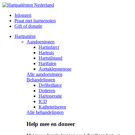
Inloggen
Praat met hartgenoten
Gift of donatie
Hartpatiënt
Aandoeningen
Hartinfarct
Hartruis
Hartstilstand
Hartfalen
Aortaklepstenose
Alle aandoeningen
Behandelingen
Defibrillator
Dotteren
Hartoperatie
ICD
Katheteriseren
Alle behandelingen
Help mee en doneer