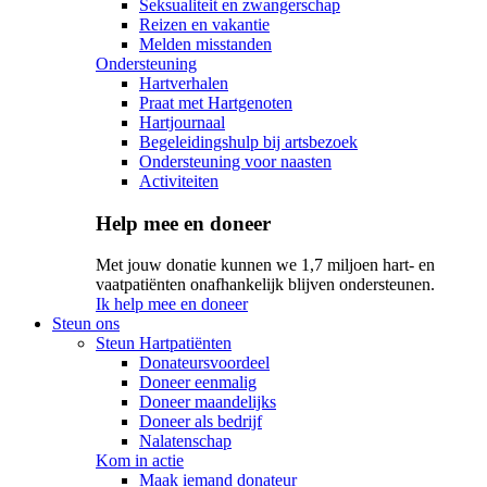
Seksualiteit en zwangerschap
Reizen en vakantie
Melden misstanden
Ondersteuning
Hartverhalen
Praat met Hartgenoten
Hartjournaal
Begeleidingshulp bij artsbezoek
Ondersteuning voor naasten
Activiteiten
Help mee en doneer
Met jouw donatie kunnen we 1,7 miljoen hart- en
vaatpatiënten onafhankelijk blijven ondersteunen.
Ik help mee en doneer
Steun ons
Steun Hartpatiënten
Donateursvoordeel
Doneer eenmalig
Doneer maandelijks
Doneer als bedrijf
Nalatenschap
Kom in actie
Maak iemand donateur