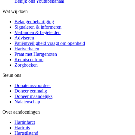
Bekijk ons Youtubekanaal
Wat wij doen
Belangenbehartiging
Signaleren & informeren
Verbinden & begeleiden
Adviseren
Patiëntveiligheid vraagt om openheid
Hartverhalen
Praat met Hartgenoten
Kenniscentrum
Zorgboeken
Steun ons
Donateursvoordeel
Doneer eenmalig
Doneer maandelijks
Nalatenschap
Over aandoeningen
Hartinfarct
Hartruis
Hartstilstand