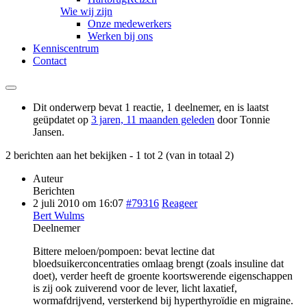
Wie wij zijn
Onze medewerkers
Werken bij ons
Kenniscentrum
Contact
Dit onderwerp bevat 1 reactie, 1 deelnemer, en is laatst
geüpdatet op
3 jaren, 11 maanden geleden
door
Tonnie
Jansen
.
2 berichten aan het bekijken - 1 tot 2 (van in totaal 2)
Auteur
Berichten
2 juli 2010 om 16:07
#79316
Reageer
Bert Wulms
Deelnemer
Bittere meloen/pompoen: bevat lectine dat
bloedsuikerconcentraties omlaag brengt (zoals insuline dat
doet), verder heeft de groente koortswerende eigenschappen
is zij ook zuiverend voor de lever, licht laxatief,
wormafdrijvend, versterkend bij hyperthyroïdie en migraine.