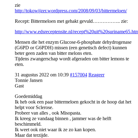
zie
http://tokowijzer.wordpress.com/2008/09/03/bittermeloen/
Recept: Bittermeloen met gehakt gevuld…………….. zie:
http://www.edsreceptensite.nl/recept%20uit%20suriname65.ht
Mensen die het enzym Glucose-6-phosphate dehydrogenase
(G6PD or G6PDH) missen (een genetisch defect) kunnen
beter geen zaden van bitter melons eten.
Tijdens zwangerschap wordt afgeraden om bitter lemons te
eten.
31 augustus 2022 om 10:39
#157004
Reageer
Tonnie Jansen
Gast
Goedemiddag
Ik heb ook een paar bittermeloen gekocht in de hoop dat het
helpt voor Sclerose.
Probeer van alles , ook Misopasta.
Ik kreeg ze vandaag binnen , jammer was de helft
beschimmeld.
Ik weet ook niet waar ik ze zo kan kopen.
Maar dat terzijde.