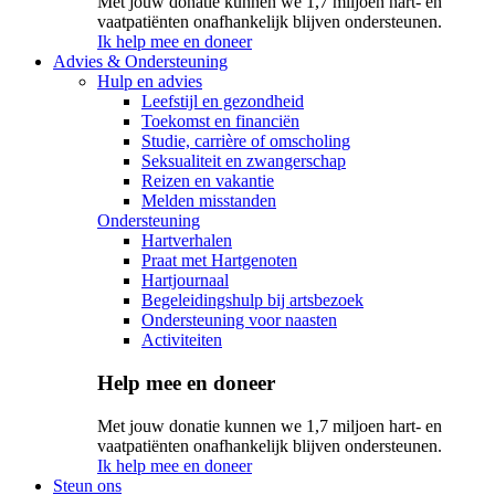
Met jouw donatie kunnen we 1,7 miljoen hart- en
vaatpatiënten onafhankelijk blijven ondersteunen.
Ik help mee en doneer
Advies & Ondersteuning
Hulp en advies
Leefstijl en gezondheid
Toekomst en financiën
Studie, carrière of omscholing
Seksualiteit en zwangerschap
Reizen en vakantie
Melden misstanden
Ondersteuning
Hartverhalen
Praat met Hartgenoten
Hartjournaal
Begeleidingshulp bij artsbezoek
Ondersteuning voor naasten
Activiteiten
Help mee en doneer
Met jouw donatie kunnen we 1,7 miljoen hart- en
vaatpatiënten onafhankelijk blijven ondersteunen.
Ik help mee en doneer
Steun ons