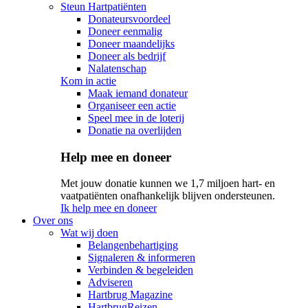
Steun Hartpatiënten
Donateursvoordeel
Doneer eenmalig
Doneer maandelijks
Doneer als bedrijf
Nalatenschap
Kom in actie
Maak iemand donateur
Organiseer een actie
Speel mee in de loterij
Donatie na overlijden
Help mee en doneer
Met jouw donatie kunnen we 1,7 miljoen hart- en
vaatpatiënten onafhankelijk blijven ondersteunen.
Ik help mee en doneer
Over ons
Wat wij doen
Belangenbehartiging
Signaleren & informeren
Verbinden & begeleiden
Adviseren
Hartbrug Magazine
HartbrugReizen