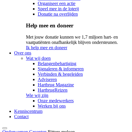
Organiseer een actie
Speel mee in de loterij
Donatie na overlijden
Help mee en doneer
Met jouw donatie kunnen we 1,7 miljoen hart- en
vaatpatiënten onafhankelijk blijven ondersteunen.
Ik help mee en doneer
Over ons
Wat wij doen
Belangenbehartiging
Signaleren & informeren
Verbinden & begeleiden
Adviseren
Hartbrug Magazine
HartbrugReizen
Wie wij zijn
Onze medewerkers
Werken bij ons
Kenniscentrum
Contact
Onderwerpen
Groenten
Bittere meloen