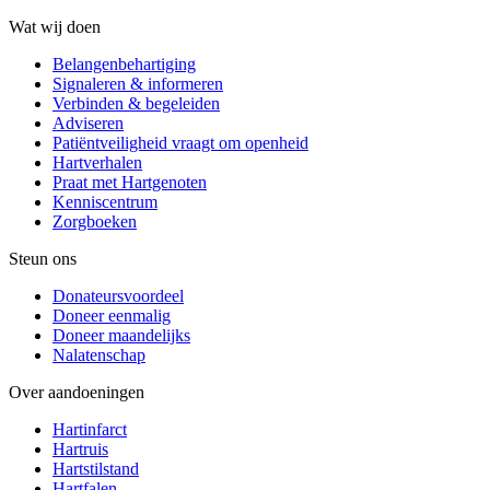
Wat wij doen
Belangenbehartiging
Signaleren & informeren
Verbinden & begeleiden
Adviseren
Patiëntveiligheid vraagt om openheid
Hartverhalen
Praat met Hartgenoten
Kenniscentrum
Zorgboeken
Steun ons
Donateursvoordeel
Doneer eenmalig
Doneer maandelijks
Nalatenschap
Over aandoeningen
Hartinfarct
Hartruis
Hartstilstand
Hartfalen