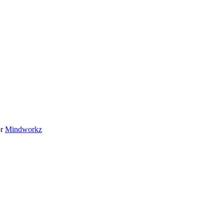
or
Mindworkz