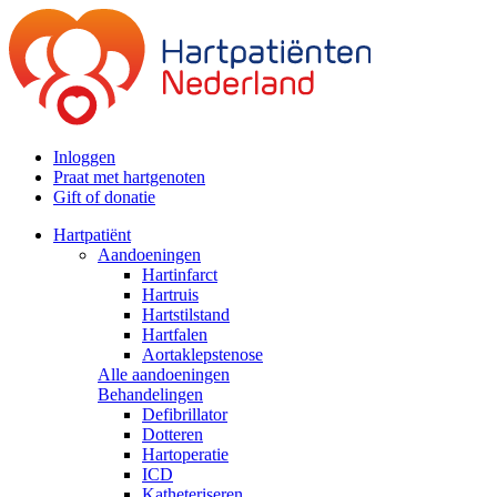
Inloggen
Praat met hartgenoten
Gift of donatie
Hartpatiënt
Aandoeningen
Hartinfarct
Hartruis
Hartstilstand
Hartfalen
Aortaklepstenose
Alle aandoeningen
Behandelingen
Defibrillator
Dotteren
Hartoperatie
ICD
Katheteriseren