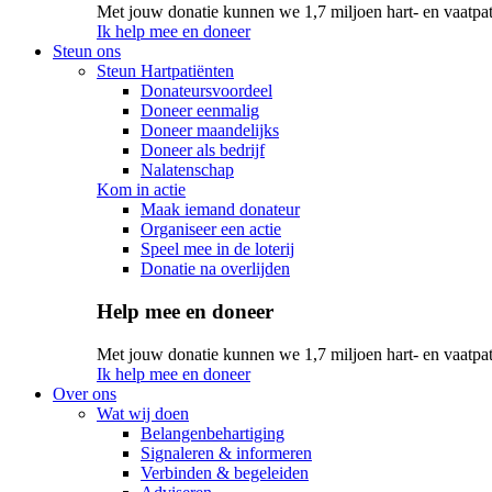
Met jouw donatie kunnen we 1,7 miljoen hart- en vaatpat
Ik help mee en doneer
Steun ons
Steun Hartpatiënten
Donateursvoordeel
Doneer eenmalig
Doneer maandelijks
Doneer als bedrijf
Nalatenschap
Kom in actie
Maak iemand donateur
Organiseer een actie
Speel mee in de loterij
Donatie na overlijden
Help mee en doneer
Met jouw donatie kunnen we 1,7 miljoen hart- en vaatpat
Ik help mee en doneer
Over ons
Wat wij doen
Belangenbehartiging
Signaleren & informeren
Verbinden & begeleiden