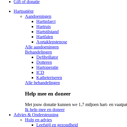
Gift of donatie
Hartpatiënt
Aandoeningen
Hartinfarct
Hartruis
Hartstilstand
Hartfalen
Aortaklepstenose
Alle aandoeningen
Behandelingen
Defibrillator
Dotteren
Hartoperatie
ICD
Katheteriseren
Alle behandelingen
Help mee en doneer
Met jouw donatie kunnen we 1,7 miljoen hart- en vaatpat
Ik help mee en doneer
Advies & Ondersteuning
Hulp en advies
Leefstijl en gezondheid