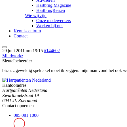
Adviseren
Hartbrug Magazine
HartbrugReizen
Wie wij zijn
Onze medewerkers
Werken bij ons
Kenniscentrum
Contact
29 juni 2011 om 19:15
#144602
Mindworkz
Sleutelbeheerder
bizar…geweldig spektakel moet ik zeggen..mijn man vond het ook wel 
Kantooradres
Hartpatiënten Nederland
Zwartbroekstraat 19
6041 JL Roermond
Contact opnemen
085 081 1000