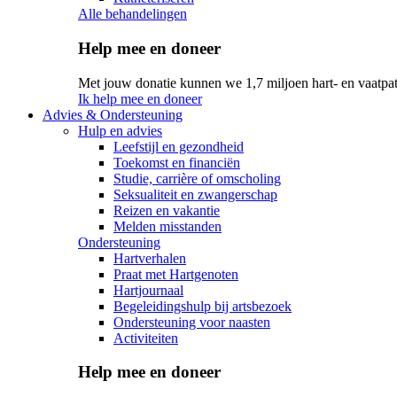
Alle behandelingen
Help mee en doneer
Met jouw donatie kunnen we 1,7 miljoen hart- en vaatpat
Ik help mee en doneer
Advies & Ondersteuning
Hulp en advies
Leefstijl en gezondheid
Toekomst en financiën
Studie, carrière of omscholing
Seksualiteit en zwangerschap
Reizen en vakantie
Melden misstanden
Ondersteuning
Hartverhalen
Praat met Hartgenoten
Hartjournaal
Begeleidingshulp bij artsbezoek
Ondersteuning voor naasten
Activiteiten
Help mee en doneer