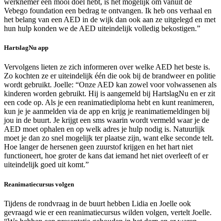
werknemer een mooi doel hebt, is het mogelijk om vanuit de
Vebego foundation een bedrag te ontvangen. Ik heb ons verhaal en
het belang van een AED in de wijk dan ook aan ze uitgelegd en met
hun hulp konden we de AED uiteindelijk volledig bekostigen.”
HartslagNu app
Vervolgens lieten ze zich informeren over welke AED het beste is.
Zo kochten ze er uiteindelijk één die ook bij de brandweer en politie
wordt gebruikt. Joelle: “Onze AED kan zowel voor volwassenen als
kinderen worden gebruikt. Hij is aangemeld bij HartslagNu en er zit
een code op. Als je een reanimatiediploma hebt en kunt reanimeren,
kun je je aanmelden via de app en krijg je reanimatiemeldingen bij
jou in de buurt. Je krijgt een sms waarin wordt vermeld waar je de
AED moet ophalen en op welk adres je hulp nodig is. Natuurlijk
moet je dan zo snel mogelijk ter plaatse zijn, want elke seconde telt.
Hoe langer de hersenen geen zuurstof krijgen en het hart niet
functioneert, hoe groter de kans dat iemand het niet overleeft of er
uiteindelijk goed uit komt.”
Reanimatiecursus volgen
Tijdens de rondvraag in de buurt hebben Lidia en Joelle ook
gevraagd wie er een reanimatiecursus wilden volgen, vertelt Joelle.