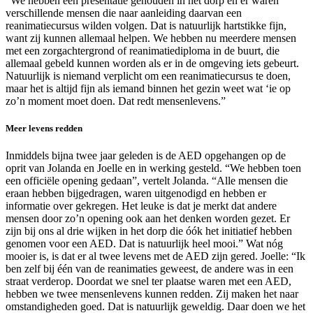
“We hebben een presentatie gehouden in het dorp en er waren
verschillende mensen die naar aanleiding daarvan een
reanimatiecursus wilden volgen. Dat is natuurlijk hartstikke fijn,
want zij kunnen allemaal helpen. We hebben nu meerdere mensen
met een zorgachtergrond of reanimatiediploma in de buurt, die
allemaal gebeld kunnen worden als er in de omgeving iets gebeurt.
Natuurlijk is niemand verplicht om een reanimatiecursus te doen,
maar het is altijd fijn als iemand binnen het gezin weet wat ‘ie op
zo’n moment moet doen. Dat redt mensenlevens.”
Meer levens redden
Inmiddels bijna twee jaar geleden is de AED opgehangen op de
oprit van Jolanda en Joelle en in werking gesteld. “We hebben toen
een officiële opening gedaan”, vertelt Jolanda. “Alle mensen die
eraan hebben bijgedragen, waren uitgenodigd en hebben er
informatie over gekregen. Het leuke is dat je merkt dat andere
mensen door zo’n opening ook aan het denken worden gezet. Er
zijn bij ons al drie wijken in het dorp die óók het initiatief hebben
genomen voor een AED. Dat is natuurlijk heel mooi.” Wat nóg
mooier is, is dat er al twee levens met de AED zijn gered. Joelle: “Ik
ben zelf bij één van de reanimaties geweest, de andere was in een
straat verderop. Doordat we snel ter plaatse waren met een AED,
hebben we twee mensenlevens kunnen redden. Zij maken het naar
omstandigheden goed. Dat is natuurlijk geweldig. Daar doen we het