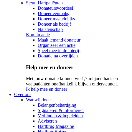
Steun Hartpatiënten
Donateursvoordeel
Doneer eenmalig
Doneer maandelijks
Doneer als bedrijf
Nalatenschap
Kom in actie
Maak iemand donateur
Organiseer een actie
Speel mee in de loterij
Donatie na overlijden
Help mee en doneer
Met jouw donatie kunnen we 1,7 miljoen hart- en
vaatpatiënten onafhankelijk blijven ondersteunen.
Ik help mee en doneer
Over ons
Wat wij doen
Belangenbehartiging
Signaleren & informeren
Verbinden & begeleiden
Adviseren
Hartbrug Magazine
HartbrugReizen