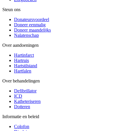
Steun ons
Donateursvoordeel
Doneer eenmalig
Doneer maandelijks
Nalatenschap
Over aandoeningen
Hartinfarct
Hartruis
Hartstilstand
Hartfalen
Over behandelingen
Defibrillator
ICD
Katheteriseren
Dotteren
Informatie en beleid
Colofon