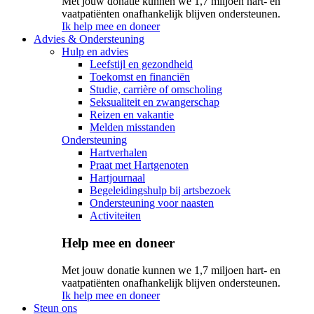
Met jouw donatie kunnen we 1,7 miljoen hart- en
vaatpatiënten onafhankelijk blijven ondersteunen.
Ik help mee en doneer
Advies & Ondersteuning
Hulp en advies
Leefstijl en gezondheid
Toekomst en financiën
Studie, carrière of omscholing
Seksualiteit en zwangerschap
Reizen en vakantie
Melden misstanden
Ondersteuning
Hartverhalen
Praat met Hartgenoten
Hartjournaal
Begeleidingshulp bij artsbezoek
Ondersteuning voor naasten
Activiteiten
Help mee en doneer
Met jouw donatie kunnen we 1,7 miljoen hart- en
vaatpatiënten onafhankelijk blijven ondersteunen.
Ik help mee en doneer
Steun ons