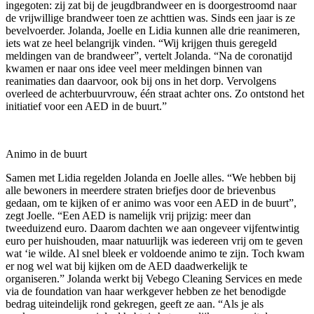
ingegoten: zij zat bij de jeugdbrandweer en is doorgestroomd naar
de vrijwillige brandweer toen ze achttien was. Sinds een jaar is ze
bevelvoerder. Jolanda, Joelle en Lidia kunnen alle drie reanimeren,
iets wat ze heel belangrijk vinden. “Wij krijgen thuis geregeld
meldingen van de brandweer”, vertelt Jolanda. “Na de coronatijd
kwamen er naar ons idee veel meer meldingen binnen van
reanimaties dan daarvoor, ook bij ons in het dorp. Vervolgens
overleed de achterbuurvrouw, één straat achter ons. Zo ontstond het
initiatief voor een AED in de buurt.”
Animo in de buurt
Samen met Lidia regelden Jolanda en Joelle alles. “We hebben bij
alle bewoners in meerdere straten briefjes door de brievenbus
gedaan, om te kijken of er animo was voor een AED in de buurt”,
zegt Joelle. “Een AED is namelijk vrij prijzig: meer dan
tweeduizend euro. Daarom dachten we aan ongeveer vijfentwintig
euro per huishouden, maar natuurlijk was iedereen vrij om te geven
wat ‘ie wilde. Al snel bleek er voldoende animo te zijn. Toch kwam
er nog wel wat bij kijken om de AED daadwerkelijk te
organiseren.” Jolanda werkt bij Vebego Cleaning Services en mede
via de foundation van haar werkgever hebben ze het benodigde
bedrag uiteindelijk rond gekregen, geeft ze aan. “Als je als