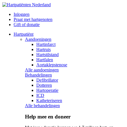
Inloggen
Praat met hartgenoten
Gift of donatie
Hartpatiënt
Aandoeningen
Hartinfarct
Hartruis
Hartstilstand
Hartfalen
Aortaklepstenose
Alle aandoeningen
Behandelingen
Defibrillator
Dotteren
Hartoperatie
ICD
Katheteriseren
Alle behandelingen
Help mee en doneer