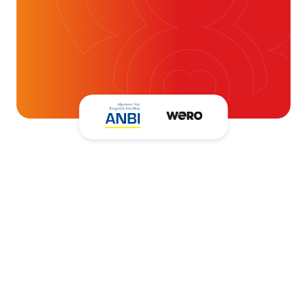
t- en vaatpatiënten onafhankelijk
blijven ondersteunen.