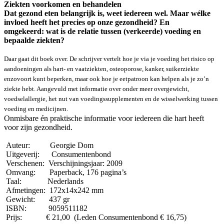
Ziekten voorkomen en behandelen
Dat gezond eten belangrijk is, weet iedereen wel. Maar wélke
invloed heeft het precies op onze gezondheid? En
omgekeerd: wat is de relatie tussen (verkeerde) voeding en
bepaalde ziekten?
Daar gaat dit boek over. De schrijver vertelt hoe je via je voeding het risico op
aandoeningen als hart- en vaatziekten, osteoporose, kanker, suikerziekte
enzovoort kunt beperken, maar ook hoe je eetpatroon kan helpen als je zo’n
ziekte hebt. Aangevuld met informatie over onder meer overgewicht,
voedselallergie, het nut van voedingssupplementen en de wisselwerking tussen
voeding en medicijnen.
Onmisbare én praktische informatie voor iedereen die hart heeft
voor zijn gezondheid.
Auteur: Georgie Dom
Uitgeverij: Consumentenbond
Verschenen: Verschijningsjaar: 2009
Omvang: Paperback, 176 pagina’s
Taal: Nederlands
Afmetingen: 172x14x242 mm
Gewicht: 437 gr
ISBN: 9059511182
Prijs: € 21,00 (Leden Consumentenbond € 16,75)