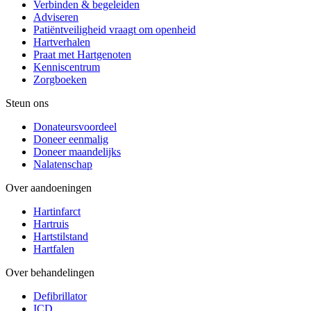
Verbinden & begeleiden
Adviseren
Patiëntveiligheid vraagt om openheid
Hartverhalen
Praat met Hartgenoten
Kenniscentrum
Zorgboeken
Steun ons
Donateursvoordeel
Doneer eenmalig
Doneer maandelijks
Nalatenschap
Over aandoeningen
Hartinfarct
Hartruis
Hartstilstand
Hartfalen
Over behandelingen
Defibrillator
ICD