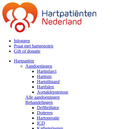
Inloggen
Praat met hartgenoten
Gift of donatie
Hartpatiënt
Aandoeningen
Hartinfarct
Hartruis
Hartstilstand
Hartfalen
Aortaklepstenose
Alle aandoeningen
Behandelingen
Defibrillator
Dotteren
Hartoperatie
ICD
Katheteriseren