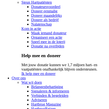
Steun Hartpatiënten
Donateursvoordeel
Doneer eenmalig
Doneer maandelijks
Doneer als bedrijf
Nalatenschap
Kom in actie
Maak iemand donateur
Organiseer een actie
Speel mee in de loterij
Donatie na overlijden
Help mee en doneer
Met jouw donatie kunnen we 1,7 miljoen hart- en
vaatpatiënten onafhankelijk blijven ondersteunen.
Ik help mee en doneer
Over ons
Wat wij doen
Belangenbehartiging
Signaleren & informeren
Verbinden & begeleiden
Adviseren
Hartbrug Magazine
HartbrugReizen