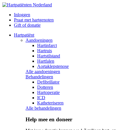
Inloggen
Praat met hartgenoten
Gift of donatie
Hartpatiënt
Aandoeningen
Hartinfarct
Hartruis
Hartstilstand
Hartfalen
Aortaklepstenose
Alle aandoeningen
Behandelingen
Defibrillator
Dotteren
Hartoperatie
ICD
Katheteriseren
Alle behandelingen
Help mee en doneer