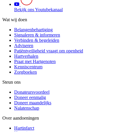
Bekijk ons Youtubekanaal
Wat wij doen
Belangenbehartiging
Signaleren & informeren
Verbinden & begeleiden
Adviseren
Patiëntveiligheid vraagt om openheid
Hartverhalen
Praat met Hartgenoten
Kenniscentrum
Zorgboeken
Steun ons
Donateursvoordeel
Doneer eenmalig
Doneer maandelijks
Nalatenschap
Over aandoeningen
Hartinfarct