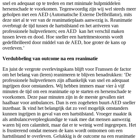
snel en adequaat op te treden en met minimale hulpmiddelen
hersenschade te voorkomen. Tegenwoordig zijn wij wel steeds meer
geholpen met een AED (Automatische Externe Defibrillator), mits
deze niet al te ver van de reanimatieplaats aanwezig is. Reanimatie
overbrugt de tijd tussen de hartstilstand en het arriveren van
professionele hulpverleners; een AED kan het verschil maken
tussen leven en dood. Hoe sneller een hartritmestoornis wordt
gedefibrilleerd door middel van de AED, hoe groter de kans op
overleven.’
Verdubbeling van outcome na een reanimatie
En juist de vergrote overlevingskans blijft voor Franssen de factor
om het belang van (leren) reanimeren te blijven benadrukken: ‘De
professionele hulpverleners zijn afhankelijk van snel en adequaat
ingrijpen door omstanders. Wij hebben immers maar vier à vijf
minuten de tijd om een reanimatie op te starten en hersenschade te
voorkomen. Deze paar minuten zijn in de meeste gevallen niet
haalbaar voor ambulances. Dan is een zogeheten buurt-AED sneller
inzetbaar. Ik vind het belangrijk dat zo veel mogelijk omstanders
kunnen ingrijpen in geval van een hartstilstand. Vroeger maakte ik
als ambulanceverpleegkundige te vaak mee dat mensen aanwezig
waren bij een calamiteit, maar dat er te weinig werd ingegrepen. Het
is frustrerend omdat mensen de kans wordt ontnomen om een
hartstilstand te overleven. Gelukkig is de outcome na een reanimatie