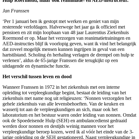
Hulp Roermond, maar ook reanimatie- en AED-instructeur.
Jan Franssen
‘Per 1 januari ben ik gestopt met werken en geniet van mijn
resterende verlofdagen. Halverwege het jaar ga ik officieel met
pensioen en zit mijn loopbaan van 48 jaar Laurentius Ziekenhuis
Roermond er op. Maar het verzorgen van reanimatietrainingen en
AED-instructies blijf ik voorlopig geven, want ik vind het belangrijk
dat zoveel mogelijk mensen kunnen ingrijpen in geval van een
hartstilstand. Scholing én herhaling verlagen de drempel om hulp te
verlenen’, aldus de 65-jarige Franssen die terugkijkt op een
uitdagende en dynamische functie.
Het verschil tussen leven en dood
Wanneer Franssen in 1972 in het ziekenhuis met een interne
opleiding tot verpleegkundige begint, bestaat de leiding van het
ziekenhuis met name nog uit religieuzen: ‘Nonnen verzorgden het
gehele ziekenhuis van alle levensbehoeften. Van de keuken en
wasserij tot aan de verpleegkundigen an sich, maar ook het
laboratorium en het bestuur waren onder leiding van nonnen. Omdat
ook de Spoedeisende Hulp (SEH) en ambulancedienst gedraaid
werden door nonnen en destijds weinig mannen voor het
verpleegkundige beroep kozen, werd ik al vóór het einde van de 3-
jarige opleiding op de SEH gestationeerd. Naast verpleegkundige in