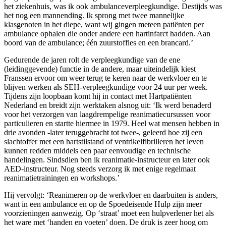
het ziekenhuis, was ik ook ambulanceverpleegkundige. Destijds was
het nog een mannending. Ik sprong met twee mannelijke
klasgenoten in het diepe, want wij gingen meteen patiënten per
ambulance ophalen die onder andere een hartinfarct hadden. Aan
boord van de ambulance; één zuurstoffles en een brancard.’
Gedurende de jaren rolt de verpleegkundige van de ene
(leidinggevende) functie in de andere, maar uiteindelijk kiest
Franssen ervoor om weer terug te keren naar de werkvloer en te
blijven werken als SEH-verpleegkundige voor 24 uur per week.
Tijdens zijn loopbaan komt hij in contact met Hartpatiënten
Nederland en breidt zijn werktaken alsnog uit: ‘Ik werd benaderd
voor het verzorgen van laagdrempelige reanimatiecursussen voor
particulieren en startte hiermee in 1979. Heel wat mensen hebben in
drie avonden -later teruggebracht tot twee-, geleerd hoe zij een
slachtoffer met een hartstilstand of ventrikelfibrilleren het leven
kunnen redden middels een paar eenvoudige en technische
handelingen. Sindsdien ben ik reanimatie-instructeur en later ook
AED-instructeur. Nog steeds verzorg ik met enige regelmaat
reanimatietrainingen en workshops.’
Hij vervolgt: ‘Reanimeren op de werkvloer en daarbuiten is anders,
want in een ambulance en op de Spoedeisende Hulp zijn meer
voorzieningen aanwezig. Op ‘straat’ moet een hulpverlener het als
het ware met ‘handen en voeten’ doen. De druk is zeer hoog om