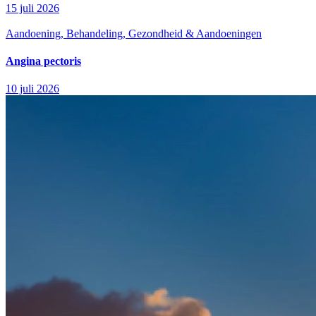
15 juli 2026
Aandoening, Behandeling, Gezondheid & Aandoeningen
Angina pectoris
10 juli 2026