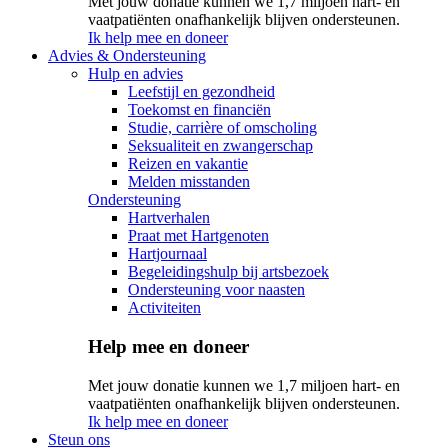
Met jouw donatie kunnen we 1,7 miljoen hart- en
vaatpatiënten onafhankelijk blijven ondersteunen.
Ik help mee en doneer
Advies & Ondersteuning
Hulp en advies
Leefstijl en gezondheid
Toekomst en financiën
Studie, carrière of omscholing
Seksualiteit en zwangerschap
Reizen en vakantie
Melden misstanden
Ondersteuning
Hartverhalen
Praat met Hartgenoten
Hartjournaal
Begeleidingshulp bij artsbezoek
Ondersteuning voor naasten
Activiteiten
Help mee en doneer
Met jouw donatie kunnen we 1,7 miljoen hart- en
vaatpatiënten onafhankelijk blijven ondersteunen.
Ik help mee en doneer
Steun ons