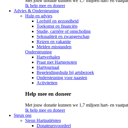
Met jouw donatie kunnen we 1,7 miljoen hart- en vaatpat
Ik help mee en doneer
Advies & Ondersteuning
Hulp en advies
Leefstijl en gezondheid
Toekomst en financiën
Studie, carrière of omscholing
Seksualiteit en zwangerschap
Reizen en vakantie
Melden misstanden
Ondersteuning
Hartverhalen
Praat met Hartgenoten
Hartjournaal
Begeleidingshulp bij artsbezoek
Ondersteuning voor naasten
Activiteiten
Help mee en doneer
Met jouw donatie kunnen we 1,7 miljoen hart- en vaatpat
Ik help mee en doneer
Steun ons
Steun Hartpatiënten
Donateursvoordeel