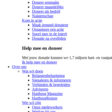
Doneer eenmalig
Doneer maandelijks
Doneer als bedrijf
Nalatenschap
Kom in actie
Maak iemand donateur
Organiseer een actie
Speel mee in de loterij
Donatie na overlijden
Help mee en doneer
Met jouw donatie kunnen we 1,7 miljoen hart- en vaatpat
Ik help mee en doneer
Over ons
Wat wij doen
Belangenbehartiging
Signaleren & informeren
Verbinden & begeleiden
Adviseren
Hartbrug Magazine
HartbrugReizen
Wie wij zijn
Onze medewerkers
Werken bij ons