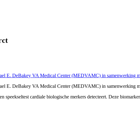
rct
ichael E. DeBakey VA Medical Center (MEDVAMC) in samenwerking m
ichael E. DeBakey VA Medical Center (MEDVAMC) in samenwerking m
n speekseltest cardiale biologische merkers detecteert. Deze biomarker