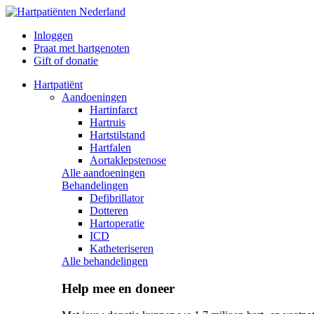
Inloggen
Praat met hartgenoten
Gift of donatie
Hartpatiënt
Aandoeningen
Hartinfarct
Hartruis
Hartstilstand
Hartfalen
Aortaklepstenose
Alle aandoeningen
Behandelingen
Defibrillator
Dotteren
Hartoperatie
ICD
Katheteriseren
Alle behandelingen
Help mee en doneer