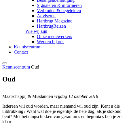
Belangenbehartiging
Signaleren & informeren
Verbinden & begeleiden
Adviseren
Hartbrug Magazine
HartbrugReizen
Wie wij zijn
Onze medewerkers
Werken bij ons
Kenniscentrum
Contact
Kenniscentrum
Oud
Oud
Maatschappij & Misstanden
vrijdag 12 oktober 2018
Iedereen wil oud worden, maar niemand wil oud zijn. Kent u die
uitdrukking? Want wat doe je eigenlijk de hele dag, als je stokoud
bent? Met het rangschikken van geraniums en begonia’s ben je zo
klaar.