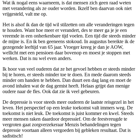
Wat ik nogal eens waarneem, is dat mensen zich geen raad weten
met verandering als ze ouder worden. Ikzelf ben daarvan ook niet
vrijgesteld, valt me op.
Het is alsof ik dan de tijd wil stilzetten om alle veranderingen tegen
te houden. Want hoe meer er verandert, des te meer ga je je een
vreemde in een onherkenbare tijd voelen. Een tijd die steeds minder
de mijne is. En ik ben geeneens stokoud. In augustus bereikte ik de
gezegende leeftijd van 65 jaar. Vroeger kreeg je dan je AOW,
wellicht met een pensioen daar bovenop en moest je stoppen met
werken. Dat is nu wel even anders.
Ik hoor van veel ouderen dat ze het gevoel hebben er steeds minder
bij te horen, er steeds minder toe te doen. En mede daarom steeds
minder om handen te hebben. Dan duurt een dag lang en moet de
avond inhalen wat de dag gemist heeft. Helaas grijpt dan menige
oudere naar de fles. Ook dat zie ik veel gebeuren.
De depressie is voor steeds meer ouderen de laatste reisgezel in het
leven. Het perspectief op een leuke toekomst valt immers weg. De
toekomst is niet leuk. De toekomst is juist kommer en kwel. Steeds
meer mensen raken daardoor depressief. Om de feestvreugde te
vergroten gaat zorgverzekeraar Menzis behandelingen tegen
depressie voortaan alleen vergoeden bij gebleken resultaat. Dat is
sadistisch!