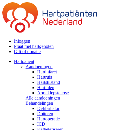
Inloggen
Praat met hartgenoten
Gift of donatie
Hartpatiënt
Aandoeningen
Hartinfarct
Hartruis
Hartstilstand
Hartfalen
Aortaklepstenose
Alle aandoeningen
Behandelingen
Defibrillator
Dotteren
Hartoperatie
ICD
Katheteriseren