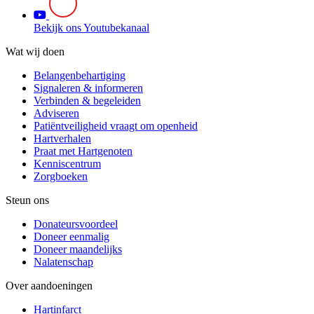
Bekijk ons Youtubekanaal
Wat wij doen
Belangenbehartiging
Signaleren & informeren
Verbinden & begeleiden
Adviseren
Patiëntveiligheid vraagt om openheid
Hartverhalen
Praat met Hartgenoten
Kenniscentrum
Zorgboeken
Steun ons
Donateursvoordeel
Doneer eenmalig
Doneer maandelijks
Nalatenschap
Over aandoeningen
Hartinfarct