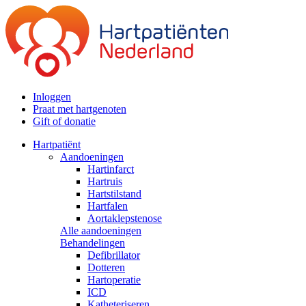
Inloggen
Praat met hartgenoten
Gift of donatie
Hartpatiënt
Aandoeningen
Hartinfarct
Hartruis
Hartstilstand
Hartfalen
Aortaklepstenose
Alle aandoeningen
Behandelingen
Defibrillator
Dotteren
Hartoperatie
ICD
Katheteriseren