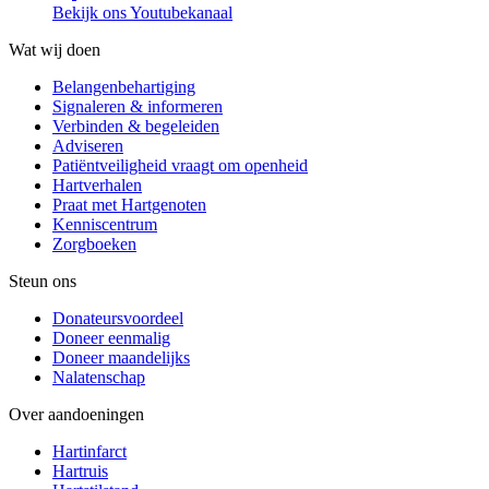
Bekijk ons Youtubekanaal
Wat wij doen
Belangenbehartiging
Signaleren & informeren
Verbinden & begeleiden
Adviseren
Patiëntveiligheid vraagt om openheid
Hartverhalen
Praat met Hartgenoten
Kenniscentrum
Zorgboeken
Steun ons
Donateursvoordeel
Doneer eenmalig
Doneer maandelijks
Nalatenschap
Over aandoeningen
Hartinfarct
Hartruis