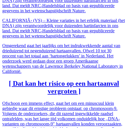
DNA) zijn verantwoordelijk voor duizenden hartinfarcten in ons
land. Dat meldt NRC-Handelsblad op basis van gepubliceerde
gegevens in het wetenschapstijdschrift Nature.
CALIFORNIÃ‹ (VS) – Kleine variaties in het erfelijk materiaal (het
DNA) zijn verantwoordelijk voor duizenden hartinfarcten in ons
land. Dat meldt NRC-Handelsblad op basis van gepubliceerde
gegevens in het wetenschapstijdschrift Nature.
Omgerekend gaat het jaarlijks om het indrukwekkende aantal van
drieduizend tot negenduizend hartaanvallen. Ofwel 10 tot 30
procent van het totaal aan ‘hartongelukken’ in Nederland. Het
onderzoek werd gedaan door een groep Amerikaanse
wetenschappers van de Lawrence Berkeley National Laboratory in
Californië.
[ Dat kan het risico op een hartaanval
vergroten ]
Ofschoon een immens effect, gaat het om een minuscuul klein
gebiedje waar dit ernstige probleem ontstaat: op chromosoom-9.
Volgens de onderzoekers, die dit razend ingewikkelde raadsel
ontrafelden, was het lange tijd volkomen onduidelijk hoe ,,DNA-
varianten op chromosoom-9″ hartaanvallen konden veroorzaakten,