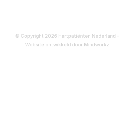
Colofon
Disclaimer
Privacy- en Cookiebeleid
© Copyright 2026 Hartpatiënten Nederland -
Website ontwikkeld door
Mindworkz