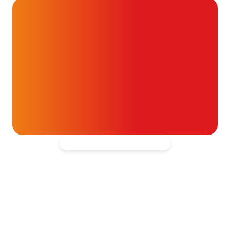
Alvast ontzettend bedankt!
Help mee en doneer
ouw donatie kunnen we 1,7 miljoen
t- en vaatpatiënten onafhankelijk
blijven ondersteunen.