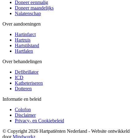
Doneer eenmalig
Doneer maandelijks
Nalatenschap
Over aandoeningen
Hartinfarct
Hartruis
Hartstilstand
Hartfalen
Over behandelingen
Defibrillator
ICD
Katheteriseren
Dotteren
Informatie en beleid
Colofon
Disclaimer
Privacy- en Cookiebeleid
© Copyright 2026 Hartpatiënten Nederland - Website ontwikkeld
door
Mindworkz