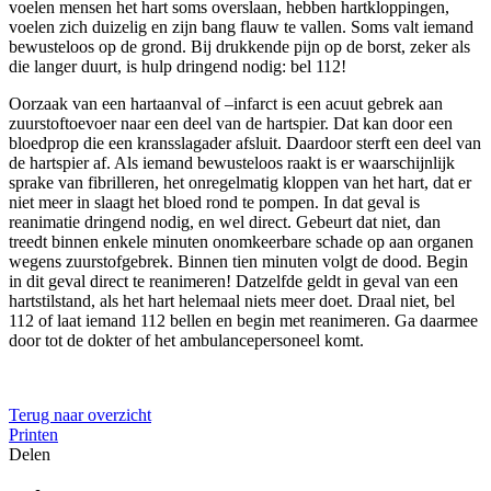
voelen mensen het hart soms overslaan, hebben hartkloppingen,
voelen zich duizelig en zijn bang flauw te vallen. Soms valt iemand
bewusteloos op de grond. Bij drukkende pijn op de borst, zeker als
die langer duurt, is hulp dringend nodig: bel 112!
Oorzaak van een hartaanval of –infarct is een acuut gebrek aan
zuurstoftoevoer naar een deel van de hartspier. Dat kan door een
bloedprop die een kransslagader afsluit. Daardoor sterft een deel van
de hartspier af. Als iemand bewusteloos raakt is er waarschijnlijk
sprake van fibrilleren, het onregelmatig kloppen van het hart, dat er
niet meer in slaagt het bloed rond te pompen. In dat geval is
reanimatie dringend nodig, en wel direct. Gebeurt dat niet, dan
treedt binnen enkele minuten onomkeerbare schade op aan organen
wegens zuurstofgebrek. Binnen tien minuten volgt de dood. Begin
in dit geval direct te reanimeren! Datzelfde geldt in geval van een
hartstilstand, als het hart helemaal niets meer doet. Draal niet, bel
112 of laat iemand 112 bellen en begin met reanimeren. Ga daarmee
door tot de dokter of het ambulancepersoneel komt.
Terug naar overzicht
Printen
Delen