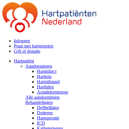
Inloggen
Praat met hartgenoten
Gift of donatie
Hartpatiënt
Aandoeningen
Hartinfarct
Hartruis
Hartstilstand
Hartfalen
Aortaklepstenose
Alle aandoeningen
Behandelingen
Defibrillator
Dotteren
Hartoperatie
ICD
Katheteriseren