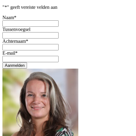
"
*
" geeft vereiste velden aan
Naam
*
Tussenvoegsel
Achternaam
*
E-mail
*
Aanmelden