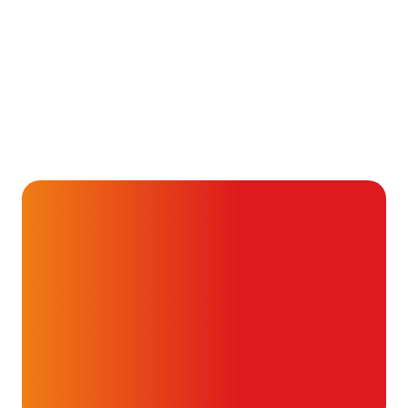
Alvast ontzettend bedankt!
Help mee en doneer
ouw donatie kunnen we 1,7 miljoen
t- en vaatpatiënten onafhankelijk
blijven ondersteunen.