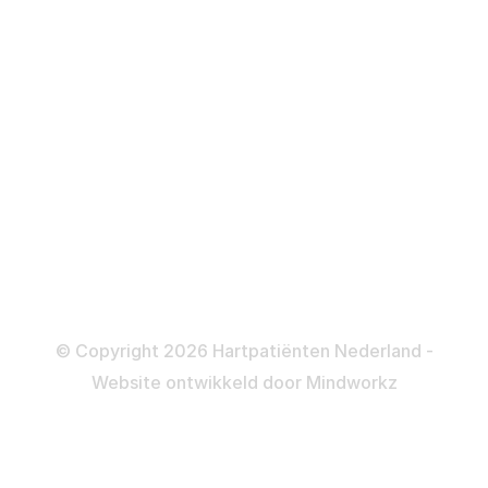
Defibrillator
ICD
Katheteriseren
Dotteren
Informatie en beleid
Colofon
Disclaimer
Privacy- en Cookiebeleid
© Copyright 2026 Hartpatiënten Nederland -
Website ontwikkeld door
Mindworkz