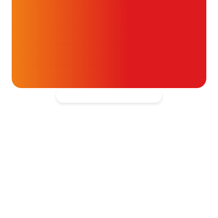
ouw donatie kunnen we 1,7 miljoen
t- en vaatpatiënten onafhankelijk
blijven ondersteunen.