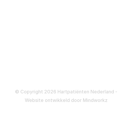
Defibrillator
ICD
Katheteriseren
Dotteren
Informatie en beleid
Colofon
Disclaimer
Privacy- en Cookiebeleid
© Copyright 2026 Hartpatiënten Nederland -
Website ontwikkeld door
Mindworkz