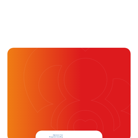
Alvast ontzettend bedankt!
Help mee en doneer
ouw donatie kunnen we 1,7 miljoen
t- en vaatpatiënten onafhankelijk
blijven ondersteunen.