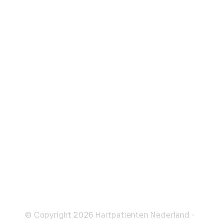
Hartstilstand
Hartfalen
Over behandelingen
Defibrillator
ICD
Katheteriseren
Dotteren
Informatie en beleid
Colofon
Disclaimer
Privacy- en Cookiebeleid
© Copyright 2026 Hartpatiënten Nederland -