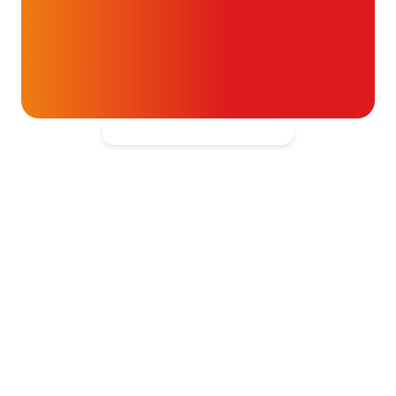
t- en vaatpatiënten onafhankelijk
blijven ondersteunen.
Kantooradres