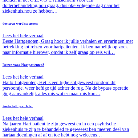
dotterbehandeling,nou graag, dus oke volgende dag naar het
ziekenhuis,nou ze hebben…
dotteren werd stotteren
Lees het hele verhaal
Beste Hartgenoten, Graag hoor ik jullie verhalen en ervaringen met
betrekking tot reizen voor hartpatienten. Ik ben namelijk op zoek
naar informatie hierover, omdat ik zelf graag op reis wil…
Reizen voor Hartpatienten?
Lees het hele verhaal
Hallo Lotgenoten, Het is een tijdje stil geweest rondom dit
persoontje, weer heftige tijd achter de rug. Na de bypass operatie
ging aanvankelijk alles mis wat er maar mis kon…
Anderhalf jaar later
Lees het hele verhaal
Na jaaren Hart patient te zijn geweest en in een psyhrische
ziekenhuis te zijn te behandeled te geweeest ben meeren deel van
hartaandoeningen af af en toe hebt nog weleeens…