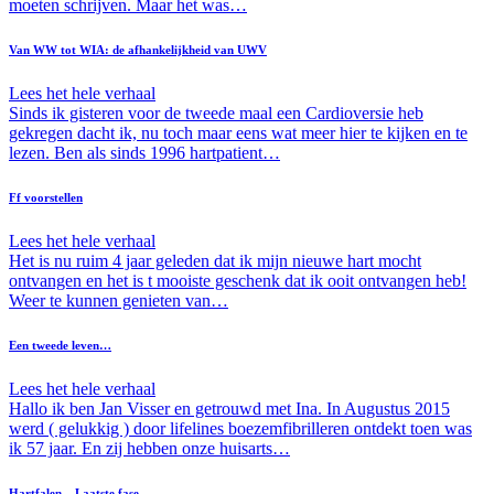
moeten schrijven. Maar het was…
Van WW tot WIA: de afhankelijkheid van UWV
Lees het hele verhaal
Sinds ik gisteren voor de tweede maal een Cardioversie heb
gekregen dacht ik, nu toch maar eens wat meer hier te kijken en te
lezen. Ben als sinds 1996 hartpatient…
Ff voorstellen
Lees het hele verhaal
Het is nu ruim 4 jaar geleden dat ik mijn nieuwe hart mocht
ontvangen en het is t mooiste geschenk dat ik ooit ontvangen heb!
Weer te kunnen genieten van…
Een tweede leven…
Lees het hele verhaal
Hallo ik ben Jan Visser en getrouwd met Ina. In Augustus 2015
werd ( gelukkig ) door lifelines boezemfibrilleren ontdekt toen was
ik 57 jaar. En zij hebben onze huisarts…
Hartfalen – Laatste fase