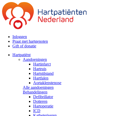
Inloggen
Praat met hartgenoten
Gift of donatie
Hartpatiënt
Aandoeningen
Hartinfarct
Hartruis
Hartstilstand
Hartfalen
Aortaklepstenose
Alle aandoeningen
Behandelingen
Defibrillator
Dotteren
Hartoperatie
ICD
Katheteriseren