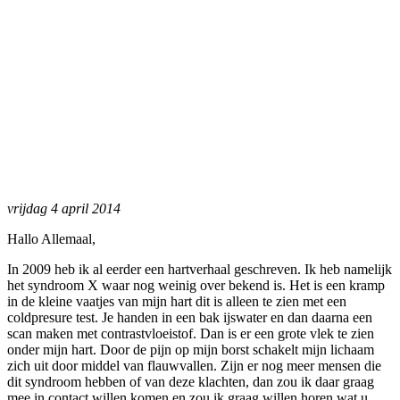
vrijdag 4 april 2014
Hallo Allemaal,
In 2009 heb ik al eerder een hartverhaal geschreven. Ik heb namelijk
het syndroom X waar nog weinig over bekend is. Het is een kramp
in de kleine vaatjes van mijn hart dit is alleen te zien met een
coldpresure test. Je handen in een bak ijswater en dan daarna een
scan maken met contrastvloeistof. Dan is er een grote vlek te zien
onder mijn hart. Door de pijn op mijn borst schakelt mijn lichaam
zich uit door middel van flauwvallen. Zijn er nog meer mensen die
dit syndroom hebben of van deze klachten, dan zou ik daar graag
mee in contact willen komen en zou ik graag willen horen wat u