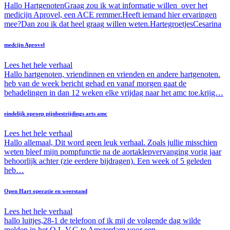
Hallo HartgenotenGraag zou ik wat informatie willen over het
medicijn Aprovel, een ACE remmer.Heeft iemand hier ervaringen
mee?Dan zou ik dat heel graag willen weten.HartegroetjesCesarina
medcijn Aprovel
Lees het hele verhaal
Hallo hartgenoten, vriendinnen en vrienden en andere hartgenoten.
heb van de week bericht gehad en vanaf morgen gaat de
behadelingen in dan 12 weken elke vrijdag naar het amc toe.krijg…
eindelijk oproep pijnbestrijdings arts amc
Lees het hele verhaal
Hallo allemaal, Dit word geen leuk verhaal. Zoals jullie misschien
weten bleef mijn pompfunctie na de aortaklepvervanging vorig jaar
behoorlijk achter (zie eerdere bijdragen). Een week of 5 geleden
heb…
Open Hart operatie en weerstand
Lees het hele verhaal
hallo luitjes,28-1 de telefoon of ik mij de volgende dag wilde
melden in het O.L.V.G te Amsterdam voor een