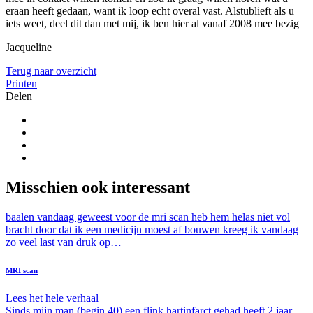
eraan heeft gedaan, want ik loop echt overal vast. Alstublieft als u
iets weet, deel dit dan met mij, ik ben hier al vanaf 2008 mee bezig
Jacqueline
Terug naar overzicht
Printen
Delen
Misschien ook interessant
baalen vandaag geweest voor de mri scan heb hem helas niet vol
bracht door dat ik een medicijn moest af bouwen kreeg ik vandaag
zo veel last van druk op…
MRI scan
Lees het hele verhaal
Sinds mijn man (begin 40) een flink hartinfarct gehad heeft 2 jaar