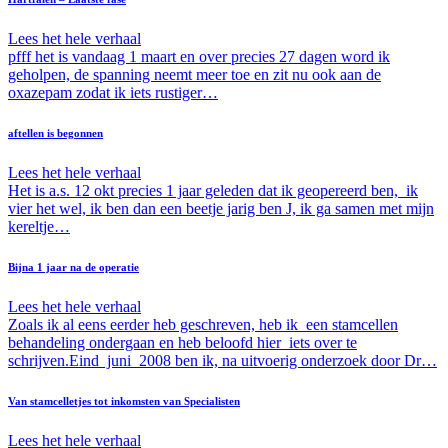
Lees het hele verhaal
pfff het is vandaag 1 maart en over precies 27 dagen word ik
geholpen, de spanning neemt meer toe en zit nu ook aan de
oxazepam zodat ik iets rustiger…
aftellen is begonnen
Lees het hele verhaal
Het is a.s. 12 okt precies 1 jaar geleden dat ik geopereerd ben, ik
vier het wel, ik ben dan een beetje jarig ben J, ik ga samen met mijn
kereltje…
Bijna 1 jaar na de operatie
Lees het hele verhaal
Zoals ik al eens eerder heb geschreven, heb ik een stamcellen
behandeling ondergaan en heb beloofd hier iets over te
schrijven.Eind juni 2008 ben ik, na uitvoerig onderzoek door Dr…
Van stamcelletjes tot inkomsten van Specialisten
Lees het hele verhaal