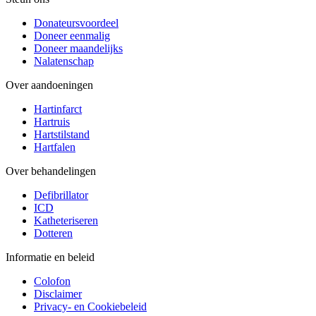
Donateursvoordeel
Doneer eenmalig
Doneer maandelijks
Nalatenschap
Over aandoeningen
Hartinfarct
Hartruis
Hartstilstand
Hartfalen
Over behandelingen
Defibrillator
ICD
Katheteriseren
Dotteren
Informatie en beleid
Colofon
Disclaimer
Privacy- en Cookiebeleid