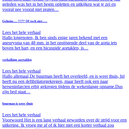
geleden was het in het begin opletten en uitkijken wat je zei en
vooral nee vooral niet praten…
Geheim…. !!!?? Of toch niet…..
Lees het hele verhaal
Hallo lotgenoten, Ik ben sinds enige jaren bekend met een
aneurysma van 48 mm. in het opstijgende deel van de aorta iets
boven het hart, en een bicuspide aortaklep, is…
verkalking aortaklep
Lees het hele verhaal
Hallo allemaal,De buurman heeft het overleefd, en is weer thuis, hij
heeft nu een defibrilatorgekregen, maar heeft ook een paar
herseninfarcten erbij gekregen tijdens de wekenlange opname.Dus
zijn bed staat…
buurman is weer thuis
Lees het hele verhaal
Voorwoord Het is een lang verhaal geworden over de strijd voor een
uitkering. Ik vroeg me af of ik hier niet een korter verhaal zou