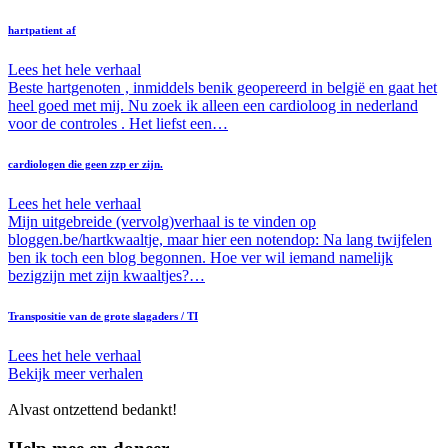
hartpatient af
Lees het hele verhaal
Beste hartgenoten , inmiddels benik geopereerd in belgië en gaat het
heel goed met mij. Nu zoek ik alleen een cardioloog in nederland
voor de controles . Het liefst een…
cardiologen die geen zzp er zijn.
Lees het hele verhaal
Mijn uitgebreide (vervolg)verhaal is te vinden op
bloggen.be/hartkwaaltje, maar hier een notendop: Na lang twijfelen
ben ik toch een blog begonnen. Hoe ver wil iemand namelijk
bezigzijn met zijn kwaaltjes?…
Transpositie van de grote slagaders / TI
Lees het hele verhaal
Bekijk meer verhalen
Alvast ontzettend bedankt!