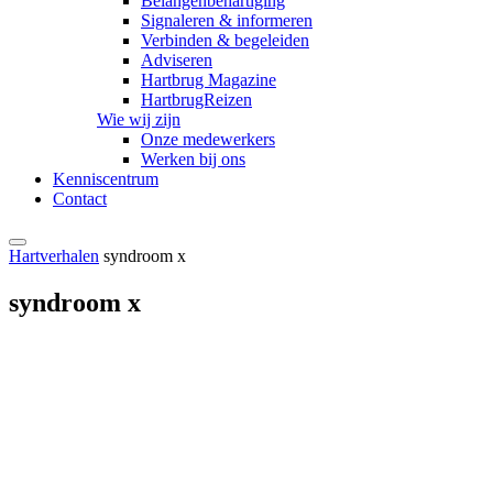
Belangenbehartiging
Signaleren & informeren
Verbinden & begeleiden
Adviseren
Hartbrug Magazine
HartbrugReizen
Wie wij zijn
Onze medewerkers
Werken bij ons
Kenniscentrum
Contact
Hartverhalen
syndroom x
syndroom x