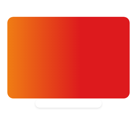
Alvast ontzettend bedankt!
Help mee en doneer
ouw donatie kunnen we 1,7 miljoen
t- en vaatpatiënten onafhankelijk
blijven ondersteunen.