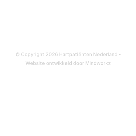
Dotteren
Informatie en beleid
Colofon
Disclaimer
Privacy- en Cookiebeleid
© Copyright 2026 Hartpatiënten Nederland -
Website ontwikkeld door
Mindworkz