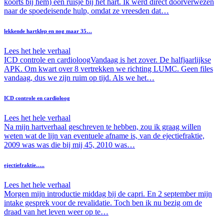
koorts bij hem) een ruisje bij het hart. Ik werd direct doorverwezen
naar de spoedeisende hulp, omdat ze vreesden dat…
lekkende hartklep en nog maar 35…
Lees het hele verhaal
ICD controle en cardioloogVandaag is het zover. De halfjaarlijkse
APK. Om kwart over 8 vertrekken we richting LUMC. Geen files
vandaag, dus we zijn ruim op tijd. Als we het…
ICD controle en cardioloog
Lees het hele verhaal
Na mijn hartverhaal geschreven te hebben, zou ik graag willen
weten wat de lijn van eventuele afname is, van de ejectiefraktie,
2009 was was die bij mij 45, 2010 was…
ejectiefraktie…..
Lees het hele verhaal
Morgen mijn introductie middag bij de capri. En 2 september mijn
intake gesprek voor de revalidatie. Toch ben ik nu bezig om de
draad van het leven weer op te…