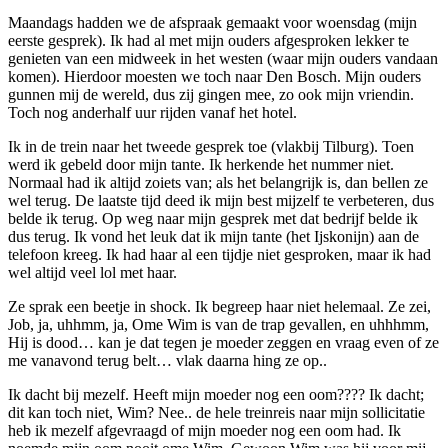
Maandags hadden we de afspraak gemaakt voor woensdag (mijn
eerste gesprek). Ik had al met mijn ouders afgesproken lekker te
genieten van een midweek in het westen (waar mijn ouders vandaan
komen). Hierdoor moesten we toch naar Den Bosch. Mijn ouders
gunnen mij de wereld, dus zij gingen mee, zo ook mijn vriendin.
Toch nog anderhalf uur rijden vanaf het hotel.
Ik in de trein naar het tweede gesprek toe (vlakbij Tilburg). Toen
werd ik gebeld door mijn tante. Ik herkende het nummer niet.
Normaal had ik altijd zoiets van; als het belangrijk is, dan bellen ze
wel terug. De laatste tijd deed ik mijn best mijzelf te verbeteren, dus
belde ik terug. Op weg naar mijn gesprek met dat bedrijf belde ik
dus terug. Ik vond het leuk dat ik mijn tante (het Ijskonijn) aan de
telefoon kreeg. Ik had haar al een tijdje niet gesproken, maar ik had
wel altijd veel lol met haar.
Ze sprak een beetje in shock. Ik begreep haar niet helemaal. Ze zei,
Job, ja, uhhmm, ja, Ome Wim is van de trap gevallen, en uhhhmm,
Hij is dood… kan je dat tegen je moeder zeggen en vraag even of ze
me vanavond terug belt… vlak daarna hing ze op..
Ik dacht bij mezelf. Heeft mijn moeder nog een oom???? Ik dacht;
dit kan toch niet, Wim? Nee.. de hele treinreis naar mijn sollicitatie
heb ik mezelf afgevraagd of mijn moeder nog een oom had. Ik