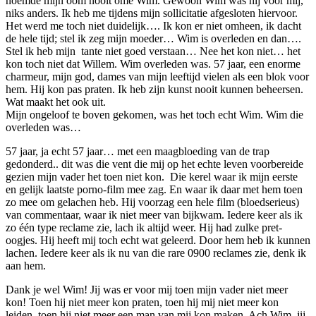
noemde mijn oom nooit ome Wim. Gewoon Wim was hij voor mij,
niks anders. Ik heb me tijdens mijn sollicitatie afgesloten hiervoor.
Het werd me toch niet duidelijk…. Ik kon er niet omheen, ik dacht
de hele tijd; stel ik zeg mijn moeder… Wim is overleden en dan….
Stel ik heb mijn tante niet goed verstaan… Nee het kon niet… het
kon toch niet dat Willem. Wim overleden was. 57 jaar, een enorme
charmeur, mijn god, dames van mijn leeftijd vielen als een blok voor
hem. Hij kon pas praten. Ik heb zijn kunst nooit kunnen beheersen.
Wat maakt het ook uit.
Mijn ongeloof te boven gekomen, was het toch echt Wim. Wim die
overleden was…
57 jaar, ja echt 57 jaar… met een maagbloeding van de trap
gedonderd.. dit was die vent die mij op het echte leven voorbereide
gezien mijn vader het toen niet kon. Die kerel waar ik mijn eerste
en gelijk laatste porno-film mee zag. En waar ik daar met hem toen
zo mee om gelachen heb. Hij voorzag een hele film (bloedserieus)
van commentaar, waar ik niet meer van bijkwam. Iedere keer als ik
zo één type reclame zie, lach ik altijd weer. Hij had zulke pret-
oogjes. Hij heeft mij toch echt wat geleerd. Door hem heb ik kunnen
lachen. Iedere keer als ik nu van die rare 0900 reclames zie, denk ik
aan hem.
Dank je wel Wim! Jij was er voor mij toen mijn vader niet meer
kon! Toen hij niet meer kon praten, toen hij mij niet meer kon
leiden, toen hij niet meer een man van mij kon maken. Ach Wim, jij