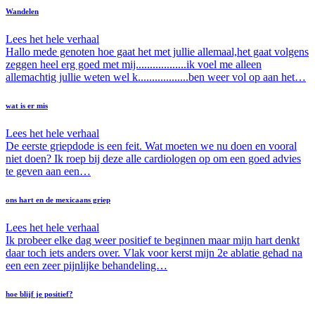
Wandelen
Lees het hele verhaal
Hallo mede genoten hoe gaat het met jullie allemaal,het gaat volgens
zeggen heel erg goed met mij..................ik voel me alleen
allemachtig jullie weten wel k..................ben weer vol op aan het…
wat is er mis
Lees het hele verhaal
De eerste griepdode is een feit. Wat moeten we nu doen en vooral
niet doen? Ik roep bij deze alle cardiologen op om een goed advies
te geven aan een…
ons hart en de mexicaans griep
Lees het hele verhaal
Ik probeer elke dag weer positief te beginnen maar mijn hart denkt
daar toch iets anders over. Vlak voor kerst mijn 2e ablatie gehad na
een een zeer pijnlijke behandeling…
hoe blijf je positief?