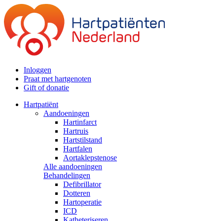
Inloggen
Praat met hartgenoten
Gift of donatie
Hartpatiënt
Aandoeningen
Hartinfarct
Hartruis
Hartstilstand
Hartfalen
Aortaklepstenose
Alle aandoeningen
Behandelingen
Defibrillator
Dotteren
Hartoperatie
ICD
Katheteriseren