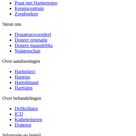
Praat met Hartgenoten
Kenniscentrum
Zorgboeken
Steun ons
Donateursvoordeel
Doneer eenmalig
Doneer maandelijks
Nalatenschap
Over aandoeningen
Hartinfarct
Hartruis
Hartstilstand
Hartfalen
Over behandelingen
Defibrillator
ICD
Katheteriseren
Dotteren
Informatie en beleid