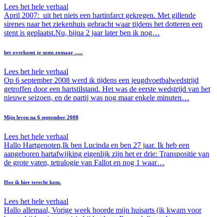
Lees het hele verhaal
April 2007: uit het niets een hartinfarct gekregen. Met gillende
sirenes naar het ziekenhuis gebracht waar tijdens het dotteren een
stent is geplaatst.Nu, bijna 2 jaar later ben ik nog…
het overkomt je soms zomaar …..
Lees het hele verhaal
Op 6 september 2008 werd ik tijdens een jeugdvoetbalwedstrijd
getroffen door een hartstilstand. Het was de eerste wedstrijd van het
nieuwe seizoen, en de partij was nog maar enkele minuten…
Mijn leven na 6 september 2008
Lees het hele verhaal
Hallo Hartgenoten,Ik ben Lucinda en ben 27 jaar. Ik heb een
aangeboren hartafwijking eigenlijk zijn het er drie: Transpositie van
de grote vaten, tetralogie van Fallot en nog 1 waar…
Hoe ik hier terecht kom.
Lees het hele verhaal
Hallo allemaal, Vorige week hoorde mijn huisarts (ik kwam voor