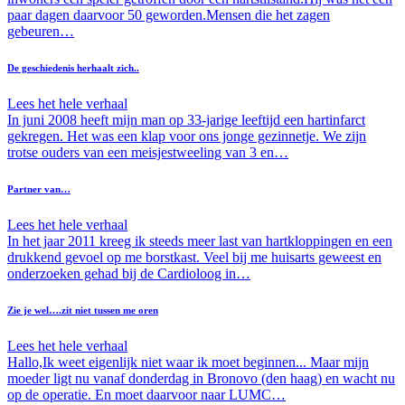
paar dagen daarvoor 50 geworden.Mensen die het zagen
gebeuren…
De geschiedenis herhaalt zich..
Lees het hele verhaal
In juni 2008 heeft mijn man op 33-jarige leeftijd een hartinfarct
gekregen. Het was een klap voor ons jonge gezinnetje. We zijn
trotse ouders van een meisjestweeling van 3 en…
Partner van…
Lees het hele verhaal
In het jaar 2011 kreeg ik steeds meer last van hartkloppingen en een
drukkend gevoel op me borstkast. Veel bij me huisarts geweest en
onderzoeken gehad bij de Cardioloog in…
Zie je wel….zit niet tussen me oren
Lees het hele verhaal
Hallo,Ik weet eigenlijk niet waar ik moet beginnen... Maar mijn
moeder ligt nu vanaf donderdag in Bronovo (den haag) en wacht nu
op de operatie. En moet daarvoor naar LUMC…