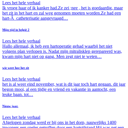
Lees het hele verhaal
Ik vroeg haar of ik kanker had.Ze zei ;nee , het is goedaardig, maar
het zit in het hart en zal weg genomen moeten worden.Ze had een
hart-Â catheterisatie aangevraagd…
Mijn tijd in belgië 2
Lees het hele verhaal
Hallo allemaal, ik heb een hartoperatie gehad waarbij het niet
volgens plan verlopen is. Nadat mijn mitralisklep gerepareerd was,
kwam mijn hart niet op gang. Men zegt niet te weten…
wie weet hoe het zit
Lees het hele verhaal
het is al weer eind november, wat is dit jaar toch hart gegaan. dit jaar
begon mooi, al een tijdje en vriend en vakantie in aantocht, een
leuke baan. tot…
Nieuw jaar.
Lees het hele verhaal
Afgelopen zondag werd er bij ons in het dorp, nauwelijks 1400
inwoners een speler getroffen door een hartstilstand.Hij was net een