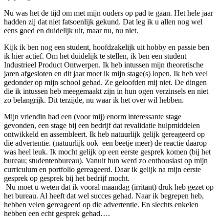
Nu was het de tijd om met mijn ouders op pad te gaan. Het hele jaar
hadden zij dat niet fatsoenlijk gekund. Dat leg ik u allen nog wel
eens goed en duidelijk uit, maar nu, nu niet.
Kijk ik ben nog een student, hoofdzakelijk uit hobby en passie ben
ik hier actief. Om het duidelijk te stellen, ik ben een student
Industrieel Product Ontwerpen. Ik heb intussen mijn theoretische
jaren afgesloten en dit jaar moet ik mijn stage(s) lopen. Ik heb veel
gedonder op mijn school gehad. Ze geloofden mij niet. De dingen
die ik intussen heb meegemaakt zijn in hun ogen verzinsels en niet
zo belangrijk. Dit terzijde, nu waar ik het over wil hebben.
Mijn vriendin had een (voor mij) enorm interessante stage
gevonden, een stage bij een bedrijf dat revalidatie hulpmiddelen
ontwikkeld en assembleert. Ik heb natuurlijk gelijk gereageerd op
die advertentie. (natuurlijk ook een beetje meer) de reactie daarop
was heel leuk. Ik mocht gelijk op een eerste gesprek komen (bij het
bureau; studentenbureau). Vanuit hun werd zo enthousiast op mijn
curriculum en portfolio gereageerd. Daar ik gelijk na mijn eerste
gesprek op gesprek bij het bedrijf mocht.
Nu moet u weten dat ik vooral maandag (irritant) druk heb gezet op
het bureau. Al heeft dat wel succes gehad. Naar ik begrepen heb,
hebben velen gereageerd op die advertentie. En slechts enkelen
hebben een echt gesprek gehad….