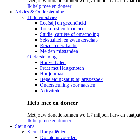
Met jouw donatie kunnen we 1,7 miljoen hart- en vaatpat
Ik help mee en doneer
Advies & Ondersteuning
Hulp en advies
Leefstijl en gezondheid
Toekomst en financiën
Studie, carrière of omscholing
Seksualiteit en zwangerschap
Reizen en vakantie
Melden misstanden
Ondersteuning
Hartverhalen
Praat met Hartgenoten
Hartjournaal
Begeleidingshulp bij artsbezoek
Ondersteuning voor naasten
Activiteiten
Help mee en doneer
Met jouw donatie kunnen we 1,7 miljoen hart- en vaatpat
Ik help mee en doneer
Steun ons
Steun Hartpatiënten
Donateursvoordeel