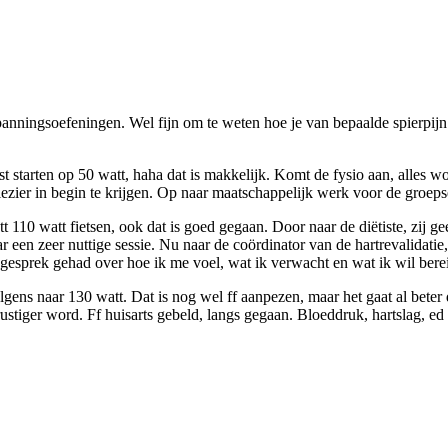
 ontspanningsoefeningen. Wel fijn om te weten hoe je van bepaalde spierp
rst starten op 50 watt, haha dat is makkelijk. Komt de fysio aan, alles 
plezier in begin te krijgen. Op naar maatschappelijk werk voor de groeps
 110 watt fietsen, ook dat is goed gegaan. Door naar de diëtiste, zij gee
 een zeer nuttige sessie. Nu naar de coördinator van de hartrevalidatie
gesprek gehad over hoe ik me voel, wat ik verwacht en wat ik wil bere
lgens naar 130 watt. Dat is nog wel ff aanpezen, maar het gaat al bete
ustiger word. Ff huisarts gebeld, langs gegaan. Bloeddruk, hartslag, ed