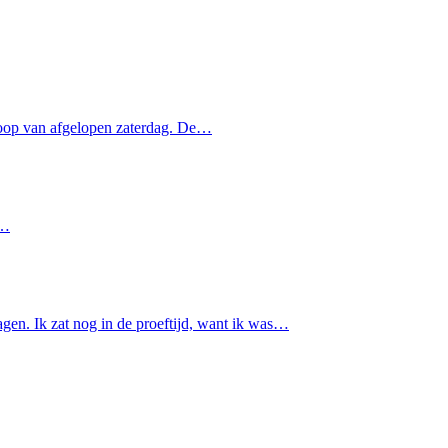
r loop van afgelopen zaterdag. De…
e…
agen. Ik zat nog in de proeftijd, want ik was…