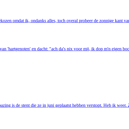
kozen omdat ik, ondanks alles, toch overal probeer de zonnige kant va
 van 'hartgenoten' en dacht: "ach da's nix voor mij, ik dop m'n eigen b
azing is de stent die ze in juni geplaatst hebben verstopt. Heb ik weer