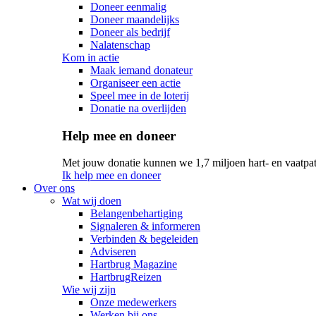
Doneer eenmalig
Doneer maandelijks
Doneer als bedrijf
Nalatenschap
Kom in actie
Maak iemand donateur
Organiseer een actie
Speel mee in de loterij
Donatie na overlijden
Help mee en doneer
Met jouw donatie kunnen we 1,7 miljoen hart- en vaatpat
Ik help mee en doneer
Over ons
Wat wij doen
Belangenbehartiging
Signaleren & informeren
Verbinden & begeleiden
Adviseren
Hartbrug Magazine
HartbrugReizen
Wie wij zijn
Onze medewerkers
Werken bij ons