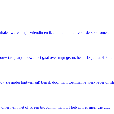
verhalen waren mijn vriendin en ik aan het trainen voor de 30 kilomete
rouw (26 jaar), hoewel het gaat over mijn gezin. het is 18 juni 2010, d
d ( zie ander hartverhaal) ben ik door mijn toenmalige werkgever ontsl
dit erg eng net of ik een tijdbom in mijn lijf heb zijn er meer die dit…