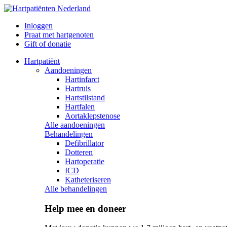
Inloggen
Praat met hartgenoten
Gift of donatie
Hartpatiënt
Aandoeningen
Hartinfarct
Hartruis
Hartstilstand
Hartfalen
Aortaklepstenose
Alle aandoeningen
Behandelingen
Defibrillator
Dotteren
Hartoperatie
ICD
Katheteriseren
Alle behandelingen
Help mee en doneer