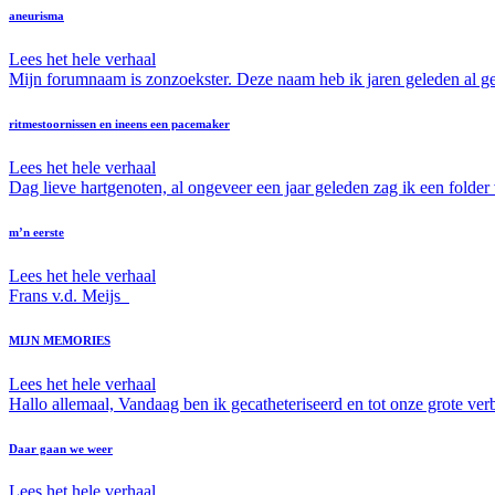
aneurisma
Lees het hele verhaal
Mijn forumnaam is zonzoekster. Deze naam heb ik jaren geleden al ge
ritmestoornissen en ineens een pacemaker
Lees het hele verhaal
Dag lieve hartgenoten, al ongeveer een jaar geleden zag ik een folder
m’n eerste
Lees het hele verhaal
Frans v.d. Meijs
MIJN MEMORIES
Lees het hele verhaal
Hallo allemaal, Vandaag ben ik gecatheteriseerd en tot onze grote verb
Daar gaan we weer
Lees het hele verhaal