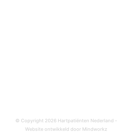
Hartfalen
Over behandelingen
Defibrillator
ICD
Katheteriseren
Dotteren
Informatie en beleid
Colofon
Disclaimer
Privacy- en Cookiebeleid
© Copyright 2026 Hartpatiënten Nederland -
Website ontwikkeld door
Mindworkz