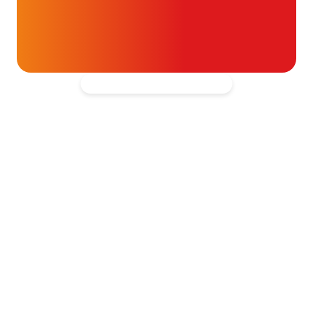
blijven ondersteunen.
Kantooradres
Hartpatiënten Nederland