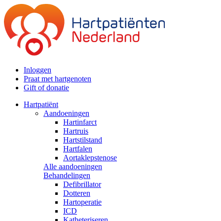
Inloggen
Praat met hartgenoten
Gift of donatie
Hartpatiënt
Aandoeningen
Hartinfarct
Hartruis
Hartstilstand
Hartfalen
Aortaklepstenose
Alle aandoeningen
Behandelingen
Defibrillator
Dotteren
Hartoperatie
ICD
Katheteriseren