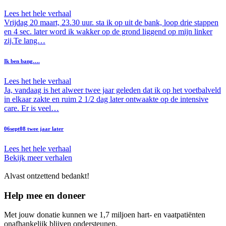
Lees het hele verhaal
Vrijdag 20 maart, 23.30 uur. sta ik op uit de bank, loop drie stappen
en 4 sec. later word ik wakker op de grond liggend op mijn linker
zij.Te lang…
Ik ben bang….
Lees het hele verhaal
Ja, vandaag is het alweer twee jaar geleden dat ik op het voetbalveld
in elkaar zakte en ruim 2 1/2 dag later ontwaakte op de intensive
care. Er is veel…
06sept08 twee jaar later
Lees het hele verhaal
Bekijk meer verhalen
Alvast ontzettend bedankt!
Help mee en doneer
Met jouw donatie kunnen we 1,7 miljoen hart- en vaatpatiënten
onafhankelijk blijven ondersteunen.