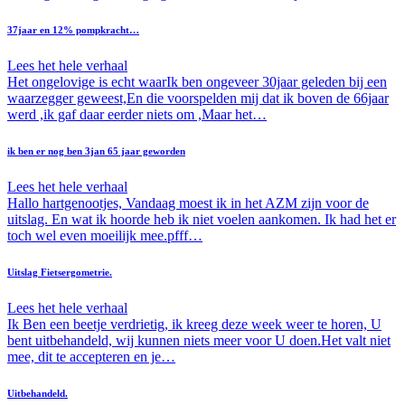
37jaar en 12% pompkracht…
Lees het hele verhaal
Het ongelovige is echt waarIk ben ongeveer 30jaar geleden bij een
waarzegger geweest,En die voorspelden mij dat ik boven de 66jaar
werd ,ik gaf daar eerder niets om ,Maar het…
ik ben er nog ben 3jan 65 jaar geworden
Lees het hele verhaal
Hallo hartgenootjes, Vandaag moest ik in het AZM zijn voor de
uitslag. En wat ik hoorde heb ik niet voelen aankomen. Ik had het er
toch wel even moeilijk mee.pfff…
Uitslag Fietsergometrie.
Lees het hele verhaal
Ik Ben een beetje verdrietig, ik kreeg deze week weer te horen, U
bent uitbehandeld, wij kunnen niets meer voor U doen.Het valt niet
mee, dit te accepteren en je…
Uitbehandeld.