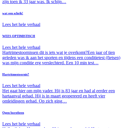
zijn toen ik 33 jaar was. Ik schijn…
wat een schrik!
Lees het hele verhaal
WEES OPTIMISTISCH
Lees het hele verhaal
Hartrimestoornissen dit is iets wat je overkomt?Een jaar of tien
geleden was ik aan het sporten en tijdens een conditietest (fietsen)
was mijn conditie erg verslechterd. Een 10 min test…
Hartritmestoornis?
Lees het hele verhaal
Het gaat hier om mijn vader. Hij is 83 jaar en had al eerder een
hartaanval gehad. Hij is in maart geopereerd en heeft vier
omleidingen gehad. Op zich ging…
Open borstbeen
Lees het hele verhaal