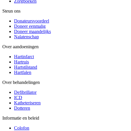
Zorgboeken
Steun ons
Donateursvoordeel
Doneer eenmalig
Doneer maandelijks
Nalatenschap
Over aandoeningen
Hartinfarct
Hartruis
Hartstilstand
Hartfalen
Over behandelingen
Defibrillator
ICD
Katheteriseren
Dotteren
Informatie en beleid
Colofon