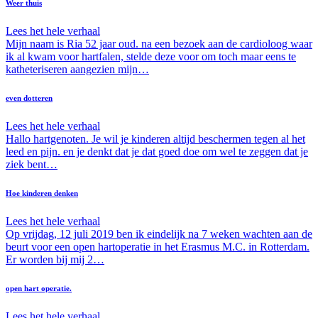
Weer thuis
Lees het hele verhaal
Mijn naam is Ria 52 jaar oud. na een bezoek aan de cardioloog waar
ik al kwam voor hartfalen, stelde deze voor om toch maar eens te
katheteriseren aangezien mijn…
even dotteren
Lees het hele verhaal
Hallo hartgenoten. Je wil je kinderen altijd beschermen tegen al het
leed en pijn. en je denkt dat je dat goed doe om wel te zeggen dat je
ziek bent…
Hoe kinderen denken
Lees het hele verhaal
Op vrijdag, 12 juli 2019 ben ik eindelijk na 7 weken wachten aan de
beurt voor een open hartoperatie in het Erasmus M.C. in Rotterdam.
Er worden bij mij 2…
open hart operatie.
Lees het hele verhaal