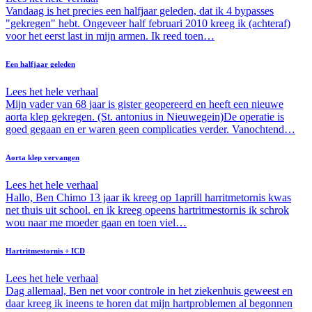
Vandaag is het precies een halfjaar geleden, dat ik 4 bypasses
"gekregen" hebt. Ongeveer half februari 2010 kreeg ik (achteraf)
voor het eerst last in mijn armen. Ik reed toen…
Een halfjaar geleden
Lees het hele verhaal
Mijn vader van 68 jaar is gister geopereerd en heeft een nieuwe
aorta klep gekregen. (St. antonius in Nieuwegein)De operatie is
goed gegaan en er waren geen complicaties verder. Vanochtend…
Aorta klep vervangen
Lees het hele verhaal
Hallo, Ben Chimo 13 jaar ik kreeg op 1aprill harritmetornis kwas
net thuis uit school. en ik kreeg opeens hartritmestornis ik schrok
wou naar me moeder gaan en toen viel…
Hartritmestornis + ICD
Lees het hele verhaal
Dag allemaal, Ben net voor controle in het ziekenhuis geweest en
daar kreeg ik ineens te horen dat mijn hartproblemen al begonnen