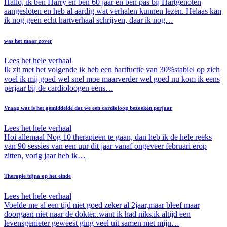
Hallo, ik ben Harry en ben 60 jaar en ben pas bij Hartgenoten
aangesloten en heb al aardig wat verhalen kunnen lezen. Helaas kan
ik nog geen echt hartverhaal schrijven, daar ik nog…
was het maar zover
Lees het hele verhaal
Ik zit met het volgende ik heb een hartfuctie van 30%stabiel op zich
voel ik mij goed wel snel moe maarverder wel goed nu kom ik eens
perjaar bij de cardioloogen eens…
Vraag wat is het gemiddelde dat we een cardioloog bezoeken perjaar
Lees het hele verhaal
Hoi allemaal Nog 10 therapieen te gaan, dan heb ik de hele reeks
van 90 sessies van een uur dit jaar vanaf ongeveer februari erop
zitten, vorig jaar heb ik…
Therapie bijna op het einde
Lees het hele verhaal
Voelde me al een tijd niet goed zeker al 2jaar,maar bleef maar
doorgaan niet naar de dokter..want ik had niks.ik altijd een
levensgenieter geweest ging veel uit samen met mijn…