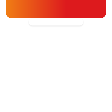
Kantooradres
Hartpatiënten Nederland
Zwartbroekstraat 19