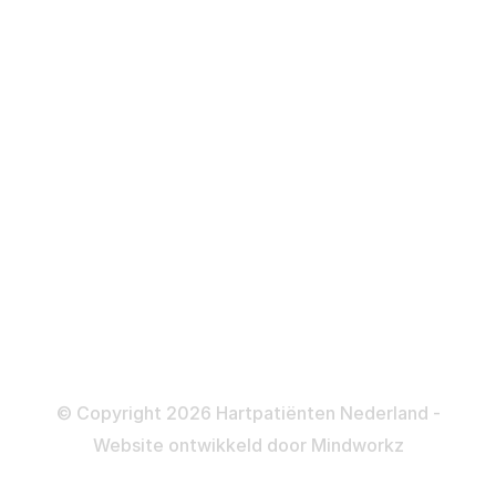
Over behandelingen
Defibrillator
ICD
Katheteriseren
Dotteren
Informatie en beleid
Colofon
Disclaimer
Privacy- en Cookiebeleid
© Copyright 2026 Hartpatiënten Nederland -
Website ontwikkeld door
Mindworkz