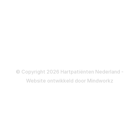
Katheteriseren
Dotteren
Informatie en beleid
Colofon
Disclaimer
Privacy- en Cookiebeleid
© Copyright 2026 Hartpatiënten Nederland -
Website ontwikkeld door
Mindworkz