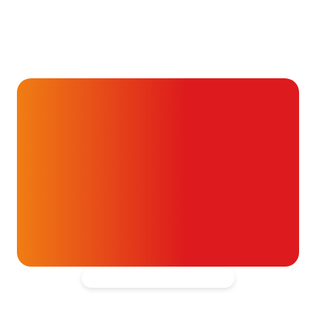
Alvast ontzettend bedankt!
Help mee en doneer
ouw donatie kunnen we 1,7 miljoen
t- en vaatpatiënten onafhankelijk
blijven ondersteunen.