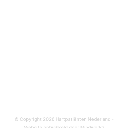
Hartfalen
Over behandelingen
Defibrillator
ICD
Katheteriseren
Dotteren
Informatie en beleid
Colofon
Disclaimer
Privacy- en Cookiebeleid
© Copyright 2026 Hartpatiënten Nederland -
Website ontwikkeld door
Mindworkz