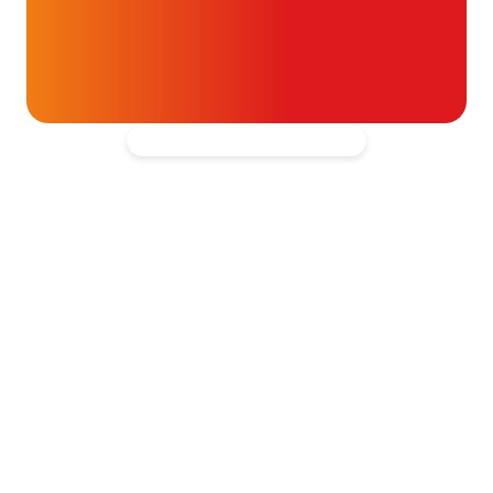
t- en vaatpatiënten onafhankelijk
blijven ondersteunen.
Kantooradres
Hartpatiënten Nederland